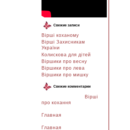
Свежие записи
Вірші коханому
Вірші Захисникам
України
Колискова для дітей
Віршики про весну
Віршики про лева
Віршики про мишку
Свежие комментарии
Ланочка к записи
Вірші
про кохання
Ланочка к записи
Главная
Ганна Петрівна к записи
Главная