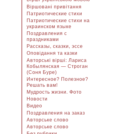
Віршовані привітання
Патриотические стихи
Патриотические стихи на
украинском языке
Поздравления с
праздниками
Рассказы, сказки, эссе
Оповідання та казки
Авторські вірші: Лариса
Кобылянская — Строган
(Соня Буре)
Интересное? Полезное?
Решать вам!
Мудрость жизни. Фото
Новости
Видео
Поздравления на заказ
Авторське слово
Авторське слово
Без рубрики