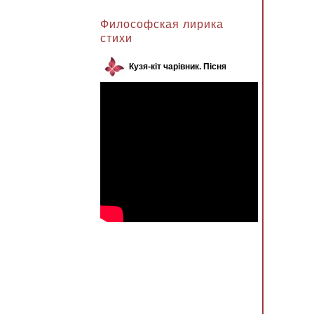
Анжела к записи
Философская лирика
стихи
Кузя-кіт чарівник. Пісня