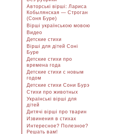
Авторські вірші: Лариса
Кобылянская — Строган
(Соня Буре)
Вірші українською мовою
Видео
Детские стихи
Вірші для дітей Соні
Буре
Детские стихи про
времена года
Детские стихи с новым
годом
Детские стихи Сони Бурэ
Стихи про животных
Українські вірші для
дітей
Дитячі вірші про тварин
Извинения в стихах
Интересное? Полезное?
Решать вам!