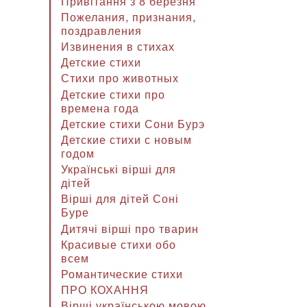
Привітання з 8 березня
Пожелания, признания,
поздравления
Извинения в стихах
Детские стихи
Стихи про животных
Детские стихи про
времена года
Детские стихи Сони Бурэ
Детские стихи с новым
годом
Українські вірші для
дітей
Вірші для дітей Соні
Буре
Дитячі вірші про тварин
Красивые стихи обо
всем
Романтические стихи
ПРО КОХАННЯ
Вірші українською мовою