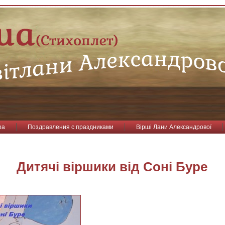
ра
Поздравления с праздниками
Вірші Лани Александрової
Дитячі віршики від Соні Буре