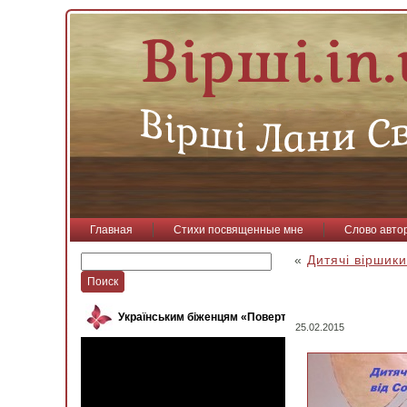
Главная
Стихи посвященные мне
Слово авто
«
Дитячі віршики
Українським біженцям «Повертайся, пташко»
25.02.2015