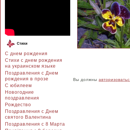
Стихи
С днем рождения
Стихи с днем рождения
на украинском языке
Поздравления с Днем
рождения в прозе
Вы должны
авторизоватьс
C юбилеем
Новогодние
поздравления
Рождество
Поздравления с Днем
святого Валентина
Поздравления с 8 Марта