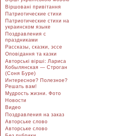
Віршовані привітання
Патриотические стихи
Патриотические стихи на
украинском языке
Поздравления с
праздниками
Рассказы, сказки, эссе
Оповідання та казки
Авторські вірші: Лариса
Кобылянская — Строган
(Соня Буре)
Интересное? Полезное?
Решать вам!
Мудрость жизни. Фото
Новости
Видео
Поздравления на заказ
Авторське слово
Авторське слово
Без рубрики