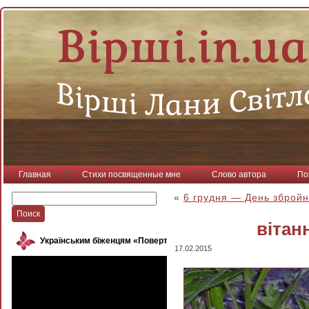
Главная
Стихи посвященные мне
Слово автора
По
«
6 грудня — День зброй
вітан
Українським біженцям «Повертайся, пташко»
17.02.2015