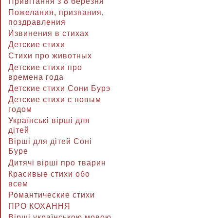
Привітання з 8 березня
Пожелания, признания,
поздравления
Извинения в стихах
Детские стихи
Стихи про животных
Детские стихи про
времена года
Детские стихи Сони Бурэ
Детские стихи с новым
годом
Українські вірші для
дітей
Вірші для дітей Соні
Буре
Дитячі вірші про тварин
Красивые стихи обо
всем
Романтические стихи
ПРО КОХАННЯ
Вірші українською мовою