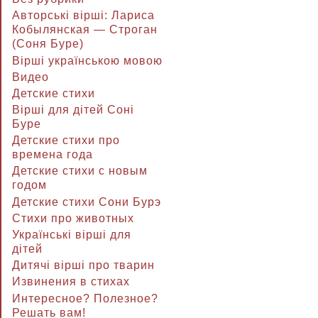
Авторські вірші: Лариса
Кобылянская — Строган
(Соня Буре)
Вірші українською мовою
Видео
Детские стихи
Вірші для дітей Соні
Буре
Детские стихи про
времена года
Детские стихи с новым
годом
Детские стихи Сони Бурэ
Стихи про животных
Українські вірші для
дітей
Дитячі вірші про тварин
Извинения в стихах
Интересное? Полезное?
Решать вам!