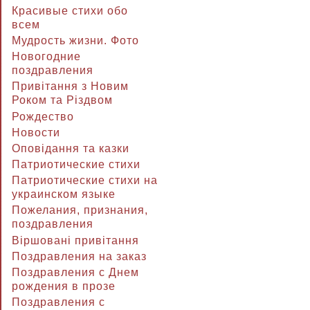
Красивые стихи обо
всем
Мудрость жизни. Фото
Новогодние
поздравления
Привітання з Новим
Роком та Різдвом
Рождество
Новости
Оповідання та казки
Патриотические стихи
Патриотические стихи на
украинском языке
Пожелания, признания,
поздравления
Віршовані привітання
Поздравления на заказ
Поздравления с Днем
рождения в прозе
Поздравления с