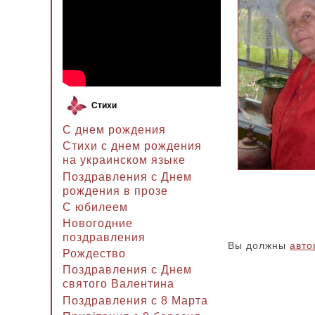
Стихи
С днем рождения
Стихи с днем рождения
на украинском языке
Поздравления с Днем
рождения в прозе
C юбилеем
Новогодние
поздравления
Вы должны
авто
Рождество
Поздравления с Днем
святого Валентина
Поздравления с 8 Марта