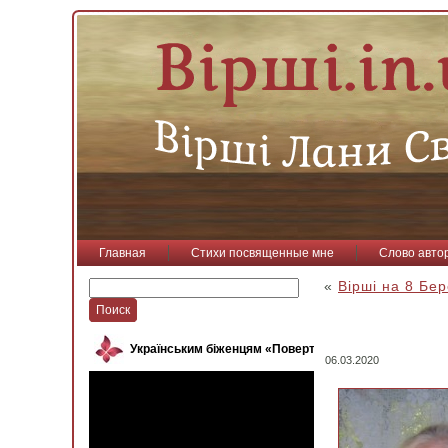
Главная
Стихи посвященные мне
Слово авто
«
Вірші на 8 Бе
Українським біженцям «Повертайся, пташко»
06.03.2020