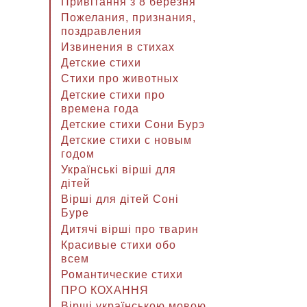
Привітання з 8 березня
Пожелания, признания,
поздравления
Извинения в стихах
Детские стихи
Стихи про животных
Детские стихи про
времена года
Детские стихи Сони Бурэ
Детские стихи с новым
годом
Українські вірші для
дітей
Вірші для дітей Соні
Буре
Дитячі вірші про тварин
Красивые стихи обо
всем
Романтические стихи
ПРО КОХАННЯ
Вірші українською мовою