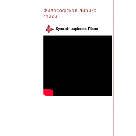
Анжела к записи
Философская лирика
стихи
Кузя-кіт чарівник. Пісня