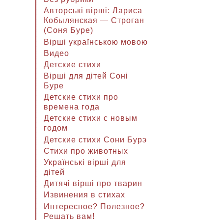
Авторські вірші: Лариса
Кобылянская — Строган
(Соня Буре)
Вірші українською мовою
Видео
Детские стихи
Вірші для дітей Соні
Буре
Детские стихи про
времена года
Детские стихи с новым
годом
Детские стихи Сони Бурэ
Стихи про животных
Українські вірші для
дітей
Дитячі вірші про тварин
Извинения в стихах
Интересное? Полезное?
Решать вам!