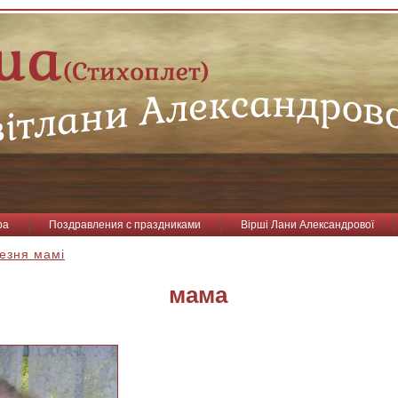
ра
Поздравления с праздниками
Вірші Лани Александрової
резня мамі
мама