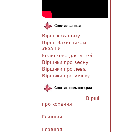
Свежие записи
Вірші коханому
Вірші Захисникам
України
Колискова для дітей
Віршики про весну
Віршики про лева
Віршики про мишку
Свежие комментарии
Ланочка к записи
Вірші
про кохання
Ланочка к записи
Главная
Ганна Петрівна к записи
Главная