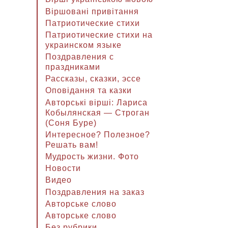
Віршовані привітання
Патриотические стихи
Патриотические стихи на
украинском языке
Поздравления с
праздниками
Рассказы, сказки, эссе
Оповідання та казки
Авторські вірші: Лариса
Кобылянская — Строган
(Соня Буре)
Интересное? Полезное?
Решать вам!
Мудрость жизни. Фото
Новости
Видео
Поздравления на заказ
Авторське слово
Авторське слово
Без рубрики