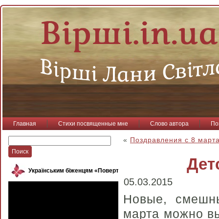
Главная
Стихи посвященные мне
Слово автора
По
«
Поздравления с 8 марта
Дет
Українським біженцям «Повертайся, пташко»
05.03.2015
Новые, смешны
марта можно вы