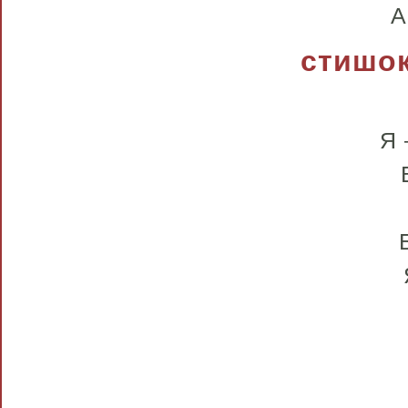
А
стишок
Я 