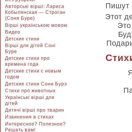
Пишут 
Авторські вірші: Лариса
Кобылянская — Строган
Этот д
(Соня Буре)
Это
Вірші українською мовою
Видео
Буд
Детские стихи
Подари
Вірші для дітей Соні
Буре
Стихи
Детские стихи про
времена года
Я
Детские стихи с новым
годом
Детские стихи Сони Бурэ
Па
Стихи про животных
Українські вірші для
дітей
Дитячі вірші про тварин
Извинения в стихах
Интересное? Полезное?
Решать вам!