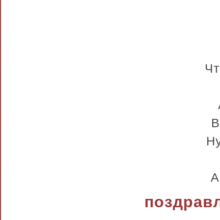
Чт
В
Ну
А
поздравл