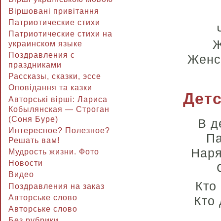
Віршовані привітання
Патриотические стихи
Патриотические стихи на
Ж
украинском языке
Поздравления с
Женс
праздниками
Рассказы, сказки, эссе
Оповідання та казки
Детс
Авторські вірші: Лариса
Кобылянская — Строган
(Соня Буре)
В д
Интересное? Полезное?
Па
Решать вам!
Наря
Мудрость жизни. Фото
Новости
Видео
Кто 
Поздравления на заказ
Авторське слово
Кто 
Авторське слово
Без рубрики