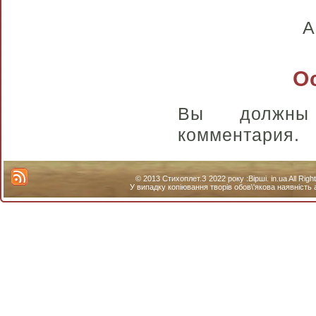
А
О
Вы долж
комментария.
© 2013 Стихоплет.З 2022 року :Вірші. in.ua All Ri
У випадку копіювання творів обов\'якова наявність 