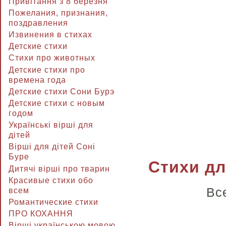
Привітання з 8 березня
Пожелания, признания,
поздравления
Извинения в стихах
Детские стихи
Стихи про животных
Детские стихи про
времена года
Детские стихи Сони Бурэ
Детские стихи с новым
годом
Українські вірші для
дітей
Вірші для дітей Соні
Буре
Стихи для
Дитячі вірші про тварин
Красивые стихи обо
Вс
всем
Романтические стихи
ПРО КОХАННЯ
Вірші українською мовою