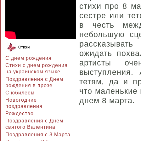
стихи про 8 м
сестре или те
в честь межд
небольшую сце
рассказывать
Стихи
ожидать похва
С днем рождения
артисты оч
Стихи с днем рождения
выступления.
на украинском языке
Поздравления с Днем
тетям, да и п
рождения в прозе
что маленькие 
C юбилеем
днем 8 марта.
Новогодние
поздравления
Рождество
Поздравления с Днем
святого Валентина
Поздравления с 8 Марта