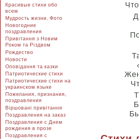
Что
Красивые стихи обо
всем
Д
Мудрость жизни. Фото
Новогодние
поздравления
По
Привітання з Новим
Роком та Різдвом
Рождество
Т
Новости
Оповідання та казки
Жен
Патриотические стихи
Патриотические стихи на
Ч
украинском языке
Т
Пожелания, признания,
поздравления
Б
Віршовані привітання
Бы
Поздравления на заказ
Поздравления с Днем
рождения в прозе
Стихи 
Поздравления с