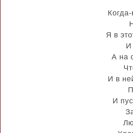
Когда-
Н
Я в эт
И
А на 
Чт
И в не
П
И пус
З
Лю