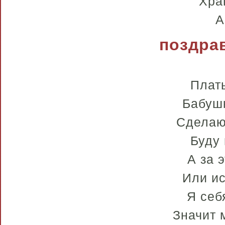
Хра
А
поздра
Плать
Бабуш
Сделаю 
Буду 
А за 
Или ис
Я себ
Значит 