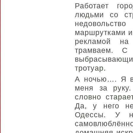
Работает го
людьми со ст
недовольств
маршрутками и
рекламой на
трамваем. С
выбрасывающ
тротуар.
А ночью…. Я в
меня за руку
словно старае
Да, у него не
Одессы. У н
самовлюблён
домашняя искр