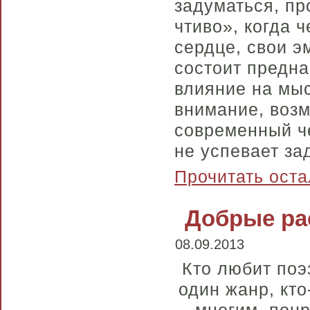
задуматься, пр
чтиво», когда ч
сердце, свои э
состоит предна
влияние на мыс
внимание, возм
современный че
не успевает за
Прочитать оста
Добрые ра
08.09.2013
Кто любит поэз
один жанр, кт
многим понр