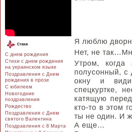
Я люблю дворн
Стихи
Нет, не так…Мн
С днем рождения
Стихи с днем рождения
Утром, когда 
на украинском языке
полусонный, с
Поздравления с Днем
окну и види
рождения в прозе
C юбилеем
спецкуртке, н
Новогодние
катящую перед
поздравления
кто-то в этом 
Рождество
Поздравления с Днем
ты не один. И 
святого Валентина
А еще…
Поздравления с 8 Марта