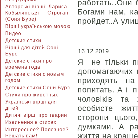
работать..Они
Авторські вірші: Лариса
Богами нам, ка
Кобылянская — Строган
(Соня Буре)
пройдет..А ул
Вірші українською мовою
Видео
Детские стихи
Вірші для дітей Соні
16.12.2019
Буре
Я не тільки п
Детские стихи про
времена года
допомагаючих п
Детские стихи с новым
приходять на 
годом
Детские стихи Сони Бурэ
попитать. А і п
Стихи про животных
чоловіків та
Українські вірші для
особисте жит
дітей
Дитячі вірші про тварин
сторони цього
Извинения в стихах
думками. А ра
Интересное? Полезное?
життя на краще
Решать вам!