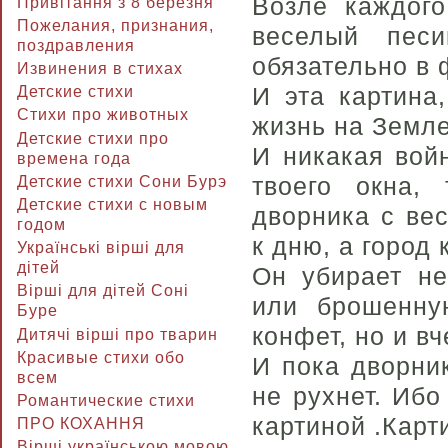
Возле каждого
Привітання з 8 березня
Пожелания, признания,
веселый песи
поздравления
обязательно в 
Извинения в стихах
И эта картина
Детские стихи
Стихи про животных
жизнь на Земле
Детские стихи про
И никакая вой
времена года
твоего окна,
Детские стихи Сони Бурэ
Детские стихи с новым
дворника с вес
годом
к дню, а город
Українські вірші для
дітей
Он убирает не
Вірші для дітей Соні
или брошенну
Буре
конфет, но и в
Дитячі вірші про тварин
Красивые стихи обо
И пока дворни
всем
не рухнет. Ибо
Романтические стихи
картиной .Карт
ПРО КОХАННЯ
Вірші українською мовою