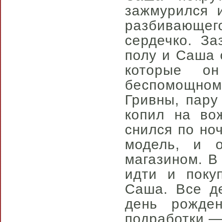
зажмурился 
разбивающего
сердечко. За
полу и Саша 
которые о
беспомощном
Гривны, пару
копил на во
снился по но
модель, и 
магазином. В
идти и поку
Саша. Все д
день рожден
подработки —