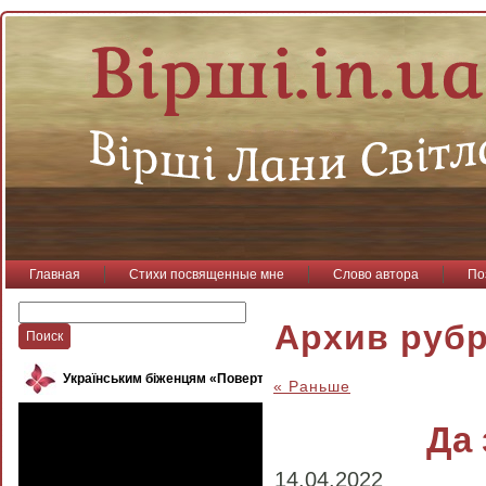
Главная
Стихи посвященные мне
Слово автора
По
Архив рубр
Українським біженцям «Повертайся, пташко»
« Раньше
Да 
14.04.2022