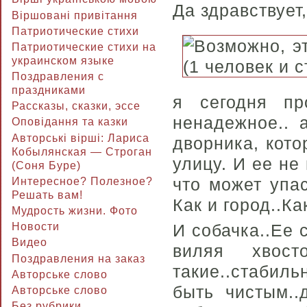
Да здравствует
Віршовані привітання
Патриотические стихи
Патриотические стихи на
украинском языке
Поздравления с
праздниками
я сегодня пр
Рассказы, сказки, эссе
ненадежное.. 
Оповідання та казки
Авторські вірші: Лариса
дворника, кото
Кобылянская — Строган
улицу. И ее не
(Соня Буре)
что может упа
Интересное? Полезное?
Решать вам!
Как и город..Ка
Мудрость жизни. Фото
Новости
И собачка..Ее 
Видео
виляя хвос
Поздравления на заказ
такие..стабиль
Авторське слово
быть чистым..
Авторське слово
Без рубрики