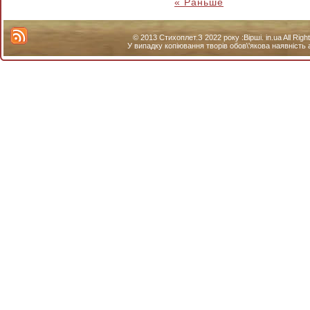
« Раньше
© 2013 Стихоплет.З 2022 року :Вірші. in.ua All Ri
У випадку копіювання творів обов\'якова наявність 