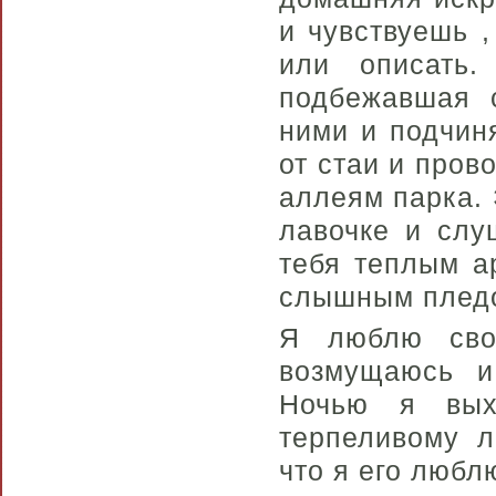
и чувствуешь ,
или описать.
подбежавшая с
ними и подчиня
от стаи и пров
аллеям парка. 
лавочке и слу
тебя теплым а
слышным пледом
Я люблю сво
возмущаюсь и
Ночью я вых
терпеливому л
что я его люб