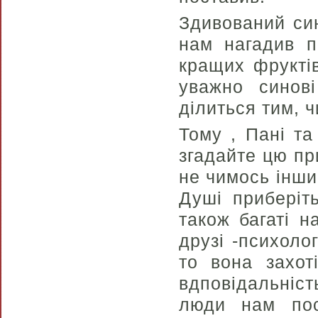
Здивований син
нам нагадив п
кращих фрукті
уважно синові
ділиться тим, ч
Тому , Пані та
згадайте цю при
не чимось інши
Душі приберіт
також багаті н
друзі -психоло
то вона захот
вдповідальніс
люди нам пос