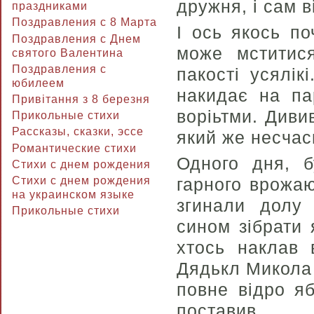
дружня, і сам в
праздниками
Поздравления с 8 Марта
І ось якось по
Поздравления с Днем
може мститися
святого Валентина
Поздравления с
пакості усялік
юбилеем
накидає на па
Привітання з 8 березня
воріьтми. Диви
Прикольные стихи
Рассказы, сказки, эссе
який же несчас
Романтические стихи
Одного дня, б
Стихи с днем рождения
гарного врожаю
Стихи с днем рождения
на украинском языке
згинали долу 
Прикольные стихи
сином зібрати 
хтось наклав 
Дядькл Микола 
повне відро яб
поставив.