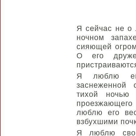
Я сейчас не о 
ночном запах
сияющей огром
О его друже
пристраиваются
Я люблю ег
заснеженной 
тихой ночью
проезжающего
люблю его ве
взбухшими почк
Я люблю свой