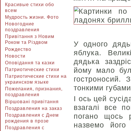
Красивые стихи обо
всем
Мудрость жизни. Фото
Новогодние
поздравления
Привітання з Новим
У одного дядь
Роком та Різдвом
Рождество
яблука. Велик
Новости
дядька заздрі
Оповідання та казки
йому мало бул
Патриотические стихи
Патриотические стихи на
гостроносий. 
украинском языке
тонкими губами
Пожелания, признания,
поздравления
І ось цей сусід
Віршовані привітання
взагалі все п
Поздравления на заказ
погано щось р
Поздравления с Днем
рождения в прозе
назвемо його 
Поздравления с