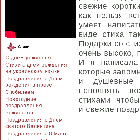
свежие коротк
как нельзя кс
умеет написа
виде стиха та
Подарки со сти
Стихи
очень высоко, 
С днем рождения
И я написала
Стихи с днем рождения
которые запом
на украинском языке
Поздравления с Днем
и душевные 
рождения в прозе
пополнять п
C юбилеем
стихами, чтоб
Новогодние
поздравления
и свежие поздр
Рождество
Поздравления с Днем
святого Валентина
Поздравления с 8 Марта