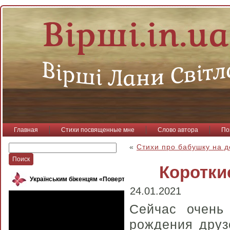
Главная
Стихи посвященные мне
Слово автора
По
«
Стихи про бабушку на 
Коротки
Українським біженцям «Повертайся, пташко»
24.01.2021
Сейчас очень
рождения друз