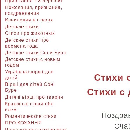
Привітання з 8 березня
Пожелания, признания,
поздравления
Извинения в стихах
Детские стихи
Стихи про животных
Детские стихи про
времена года
Детские стихи Сони Бурэ
Детские стихи с новым
годом
Українські вірші для
Стихи 
дітей
Вірші для дітей Соні
Стихи с
Буре
Дитячі вірші про тварин
Красивые стихи обо
всем
Поздрав
Романтические стихи
ПРО КОХАННЯ
Счас
Вірші українською мовою