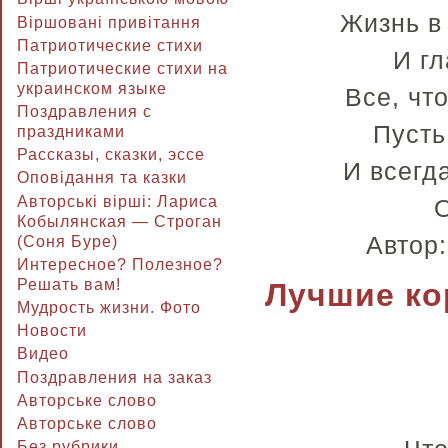
Жизнь в
Віршовані привітання
Патриотические стихи
И гл
Патриотические стихи на
украинском языке
Все, чт
Поздравления с
Пусть
праздниками
Рассказы, сказки, эссе
И всегда
Оповідання та казки
Авторські вірші: Лариса
О
Кобылянская — Строган
Автор
(Соня Буре)
Интересное? Полезное?
Решать вам!
Лучшие ко
Мудрость жизни. Фото
Новости
Видео
Поздравления на заказ
Авторське слово
Авторське слово
Без рубрики