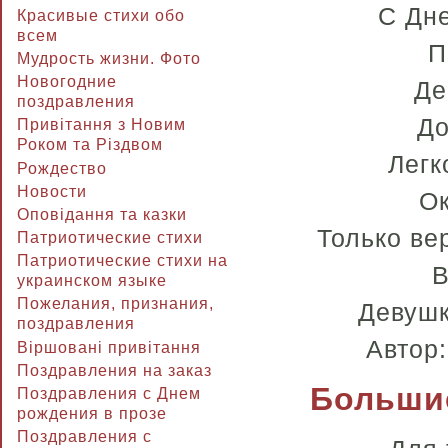
С Дн
Красивые стихи обо
всем
П
Мудрость жизни. Фото
Новогодние
Де
поздравления
До
Привітання з Новим
Роком та Різдвом
Легк
Рождество
Новости
Ок
Оповідання та казки
Только ве
Патриотические стихи
Патриотические стихи на
В
украинском языке
Пожелания, признания,
Девушк
поздравления
Автор
Віршовані привітання
Поздравления на заказ
Большие
Поздравления с Днем
рождения в прозе
Поздравления с