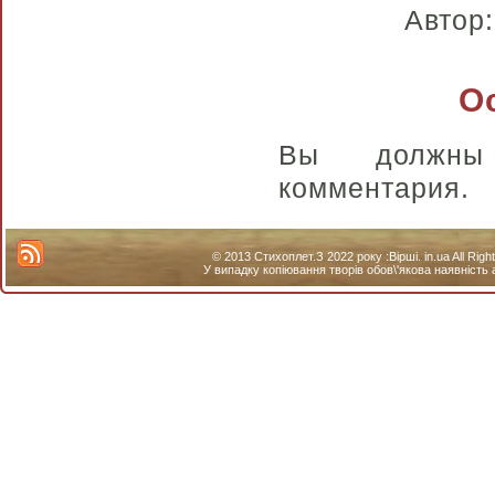
Автор
О
Вы долж
комментария.
© 2013 Стихоплет.З 2022 року :Вірші. in.ua All Ri
У випадку копіювання творів обов\'якова наявність 