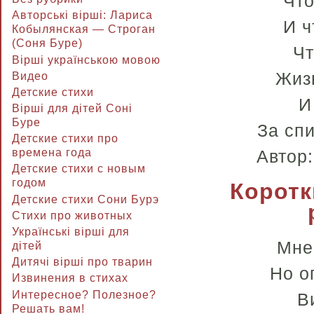
Что
Авторські вірші: Лариса
И ч
Кобылянская — Строган
(Соня Буре)
Чт
Вірші українською мовою
Жиз
Видео
Детские стихи
И
Вірші для дітей Соні
Буре
За сп
Детские стихи про
Автор
времена года
Детские стихи с новым
годом
Коротк
Детские стихи Сони Бурэ
Стихи про животных
Українські вірші для
Мне 
дітей
Дитячі вірші про тварин
Но о
Извинения в стихах
Интересное? Полезное?
В
Решать вам!