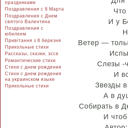
Для 
праздниками
Поздравления с 8 Марта
Что
Поздравления с Днем
И у Б
святого Валентина
Поздравления с
Н
юбилеем
Привітання з 8 березня
Ветер — толь
Прикольные стихи
Испы
Рассказы, сказки, эссе
Романтические стихи
Слезы -ч
Стихи с днем рождения
И в
Стихи с днем рождения
на украинском языке
Звезды в
Прикольные стихи
А в ду
Собирать в Д
И чтоб
Автор