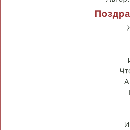
Поздра
Чт
А
И