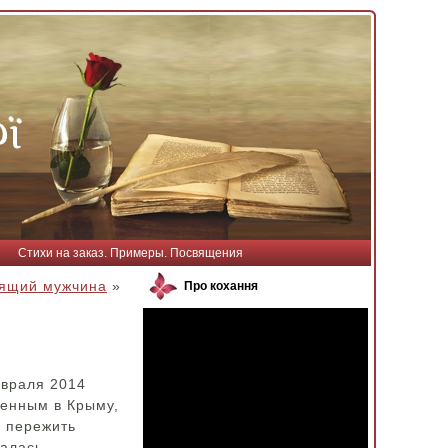
Стихи на заказ. Примеры. Посвящения
ящий мужчина
»
Про кохання
евраля 2014
оенным в Крыму,
е пережить
шалась