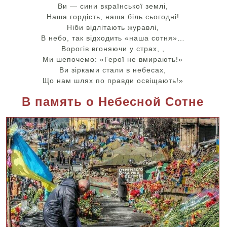
Ви — сини вкраїнської землі,
Наша гордість, наша біль сьогодні!
Ніби відлітають журавлі,
В небо, так відходить «наша сотня»…
Ворогів вгоняючи у страх, ,
Ми шепочемо: «Герої не вмирають!»
Ви зірками стали в небесах,
Що нам шлях по правди освіщають!»
В память о Небесной Сотне