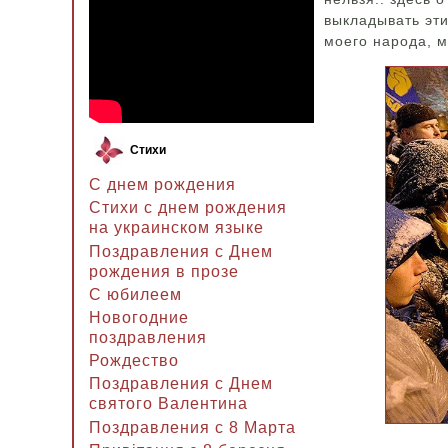
выкладывать эти
моего народа, м
Стихи
С днем рождения
Стихи с днем рождения
на украинском языке
Поздравления с Днем
рождения в прозе
C юбилеем
Новогодние
поздравления
Рождество
Поздравления с Днем
святого Валентина
Поздравления с 8 Марта