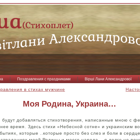
ра
Поздравления с праздниками
Вірші Лани Александрової
равления в стихах мужчине
Насто
Моя Родина, Украина…
и будут добавляться стихотворения, написанные мною с ф
нее время. Здесь стихи «Небесной сотне» и украинским в
обытиях, которые ..которые просто без слез и боли в сердц
о страданиях моей Родины и моего народа… я долго не ре