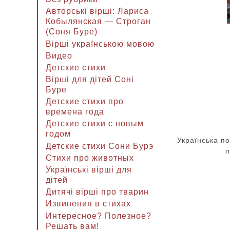
Авторські вірші: Лариса
Кобылянская — Строган
(Соня Буре)
Вірші українською мовою
Видео
Детские стихи
Вірші для дітей Соні
Буре
Детские стихи про
времена года
Детские стихи с новым
годом
Українська п
Детские стихи Сони Бурэ
п
Стихи про животных
Українські вірші для
дітей
Дитячі вірші про тварин
Извинения в стихах
Интересное? Полезное?
Решать вам!