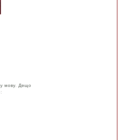
ку мову. Дещо
: