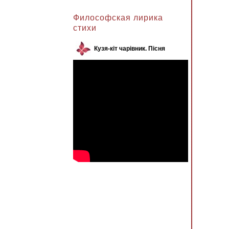
Анжела к записи
Философская лирика
стихи
Кузя-кіт чарівник. Пісня