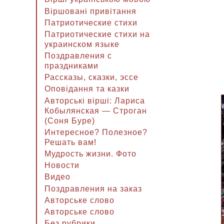
Віршовані привітання
Патриотические стихи
Патриотические стихи на
украинском языке
Поздравления с
праздниками
Рассказы, сказки, эссе
Оповідання та казки
Авторські вірші: Лариса
Кобылянская — Строган
(Соня Буре)
Интересное? Полезное?
Решать вам!
Мудрость жизни. Фото
Новости
Видео
Поздравления на заказ
Авторське слово
Авторське слово
Без рубрики