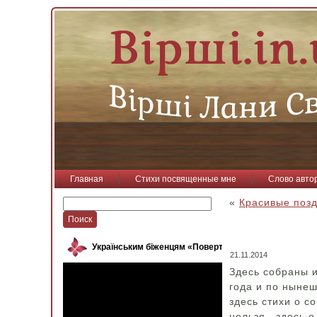
Главная
Стихи посвященные мне
Слово авто
«
Красивые позд
Українським біженцям «Повертайся, пташко»
21.11.2014
Здесь собраны 
года и по нынеш
здесь стихи о с
нельзя.. здесь 