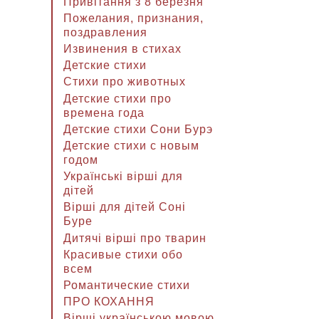
Привітання з 8 березня
Пожелания, признания,
поздравления
Извинения в стихах
Детские стихи
Стихи про животных
Детские стихи про
времена года
Детские стихи Сони Бурэ
Детские стихи с новым
годом
Українські вірші для
дітей
Вірші для дітей Соні
Буре
Дитячі вірші про тварин
Красивые стихи обо
всем
Романтические стихи
ПРО КОХАННЯ
Вірші українською мовою