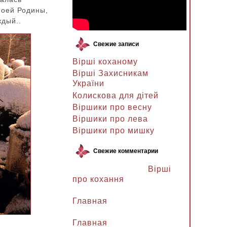
моей Родины,
ждый..
Свежие записи
Вірші коханому
Вірші Захисникам
України
Колискова для дітей
Віршики про весну
Віршики про лева
Віршики про мишку
Свежие комментарии
Ланочка к записи
Вірші
про кохання
Ланочка к записи
Главная
Ганна Петрівна к записи
Главная