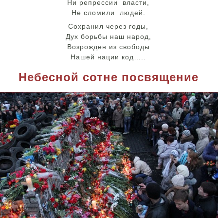
Ни репрессии власти,
Не сломили людей.
Сохранил через годы,
Дух борьбы наш народ,
Возрожден из свободы
Нашей нации код…..
Небесной сотне посвящение