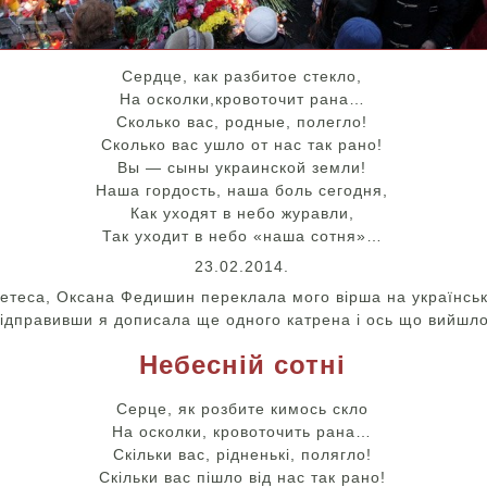
Сердце, как разбитое стекло,
На осколки,кровоточит рана…
Сколько вас, родные, полегло!
Сколько вас ушло от нас так рано!
Вы — сыны украинской земли!
Наша гордость, наша боль сегодня,
Как уходят в небо журавли,
Так уходит в небо «наша сотня»…
23.02.2014.
оетеса, Оксана Федишин переклала мого вірша на українсь
ідправивши я дописала ще одного катрена і ось що вийшло
Небесній сотні
Серце, як розбите кимось скло
На осколки, кровоточить рана…
Скільки вас, рідненькі, полягло!
Скільки вас пішло від нас так рано!