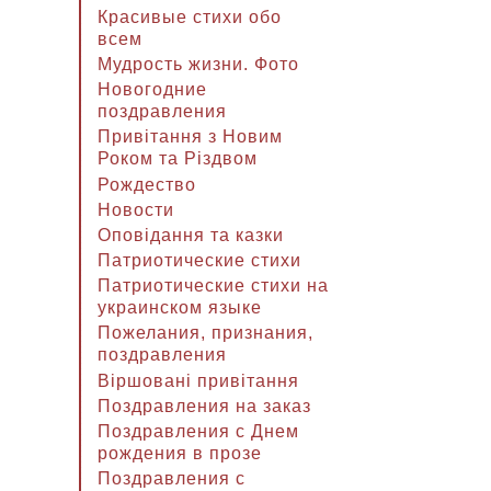
Красивые стихи обо
всем
Мудрость жизни. Фото
Новогодние
поздравления
Привітання з Новим
Роком та Різдвом
Рождество
Новости
Оповідання та казки
Патриотические стихи
Патриотические стихи на
украинском языке
Пожелания, признания,
поздравления
Віршовані привітання
Поздравления на заказ
Поздравления с Днем
рождения в прозе
Поздравления с