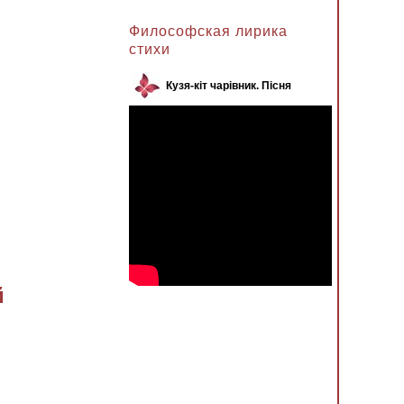
Анжела к записи
Философская лирика
стихи
Кузя-кіт чарівник. Пісня
й