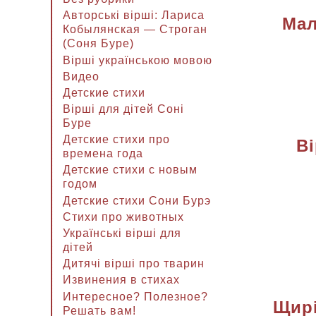
Авторські вірші: Лариса
Мал
Кобылянская — Строган
(Соня Буре)
Вірші українською мовою
Видео
Детские стихи
Вірші для дітей Соні
Буре
Детские стихи про
Ві
времена года
Детские стихи с новым
годом
Детские стихи Сони Бурэ
Стихи про животных
Українські вірші для
дітей
Дитячі вірші про тварин
Извинения в стихах
Интересное? Полезное?
Щирі
Решать вам!