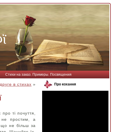
Стихи на заказ. Примеры. Посвящения
друге в стихах
»
Про кохання
ї
 про ті почуття,
 не простим, а
 що не більш за
ття. Шануйте їх,