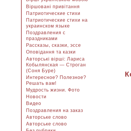
Віршовані привітання
Патриотические стихи
Патриотические стихи на
украинском языке
Поздравления с
праздниками
Рассказы, сказки, эссе
Оповідання та казки
Авторські вірші: Лариса
Кобылянская — Строган
(Соня Буре)
К
Интересное? Полезное?
Решать вам!
Мудрость жизни. Фото
Новости
Видео
Поздравления на заказ
Авторське слово
Авторське слово
Без рубрики