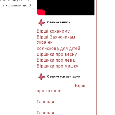
и з віршами до 8
Свежие записи
Вірші коханому
Вірші Захисникам
України
Колискова для дітей
Віршики про весну
Віршики про лева
Віршики про мишку
Свежие комментарии
Ланочка к записи
Вірші
про кохання
Ланочка к записи
Главная
Ганна Петрівна к записи
Главная