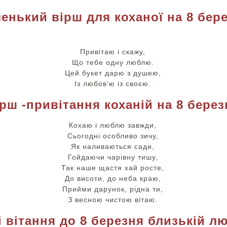
енький вірш для коханої на 8 бер
Привітаю і скажу,
Що тебе одну люблю.
Цей букет дарю з душею,
Із любов’ю із своєю.
рш -привітання коханій на 8 берез
Кохаю і люблю завжди,
Сьогодні особливо зичу,
Як наливаються сади,
Гойдаючи чарівну тишу,
Так наше щастя хай росте,
До висоти, до неба краю,
Прийми дарунок, рідна ти,
З весною чистою вітаю.
 вітання до 8 березня близькій л