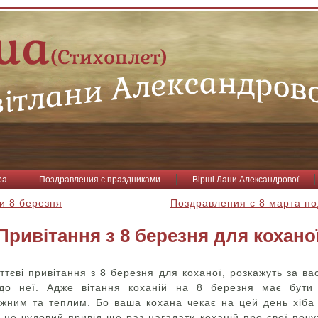
ра
Поздравления с праздниками
Вірші Лани Александрової
ки 8 березня
Поздравления с 8 марта по
Привітання з 8 березня для кохано
ттєві привітання з 8 березня для коханої, розкажуть за вас
 до неї. Адже вітання коханій на 8 березня має бути
іжним та теплим. Бо ваша кохана чекає на цей день хіба
це чудовий привід ще раз нагадати коханій про свої почу