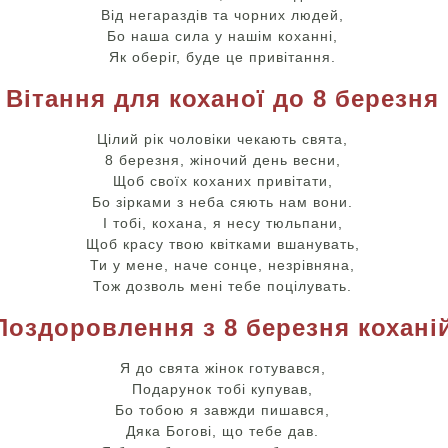
Від негараздів та чорних людей,
Бо наша сила у нашім коханні,
Як оберіг, буде це привітання.
Вітання для коханої до 8 березня
Цілий рік чоловіки чекають свята,
8 березня, жіночий день весни,
Щоб своїх коханих привітати,
Бо зірками з неба сяють нам вони.
І тобі, кохана, я несу тюльпани,
Щоб красу твою квітками вшанувать,
Ти у мене, наче сонце, незрівняна,
Тож дозволь мені тебе поцілувать.
Поздоровлення з 8 березня кохані
Я до свята жінок готувався,
Подарунок тобі купував,
Бо тобою я завжди пишався,
Дяка Богові, що тебе дав.