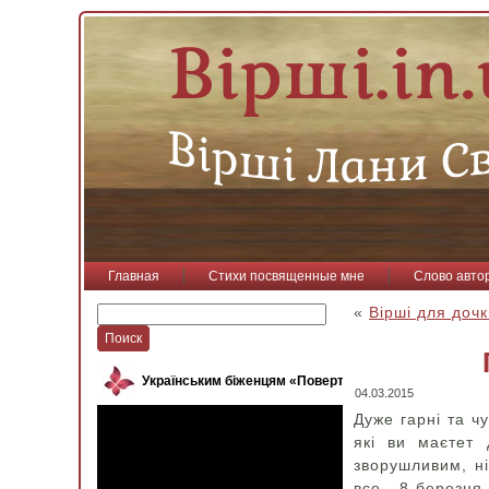
Главная
Стихи посвященные мне
Слово авто
«
Вірші для доч
Українським біженцям «Повертайся, пташко»
04.03.2015
Дуже гарні та чу
які ви маєтет
зворушливим, н
все. 8 березня 