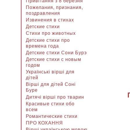
Привітання з 8 березня
Пожелания, признания,
поздравления
Извинения в стихах
Детские стихи
Стихи про животных
Детские стихи про
времена года
Детские стихи Сони Бурэ
Детские стихи с новым
годом
Українські вірші для
дітей
Вірші для дітей Соні
Буре
Дитячі вірші про тварин
Красивые стихи обо
всем
Романтические стихи
ПРО КОХАННЯ
Вірші українською мовою