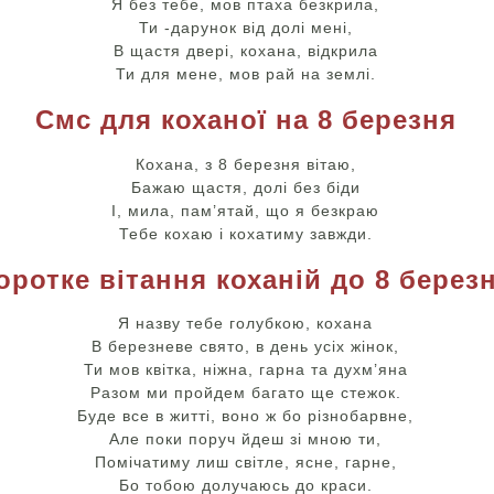
Я без тебе, мов птаха безкрила,
Ти -дарунок від долі мені,
В щастя двері, кохана, відкрила
Ти для мене, мов рай на землі.
Смс для коханої на 8 березня
Кохана, з 8 березня вітаю,
Бажаю щастя, долі без біди
І, мила, пам’ятай, що я безкраю
Тебе кохаю і кохатиму завжди.
оротке вітання коханій до 8 берез
Я назву тебе голубкою, кохана
В березневе свято, в день усіх жінок,
Ти мов квітка, ніжна, гарна та духм’яна
Разом ми пройдем багато ще стежок.
Буде все в житті, воно ж бо різнобарвне,
Але поки поруч йдеш зі мною ти,
Помічатиму лиш світле, ясне, гарне,
Бо тобою долучаюсь до краси.