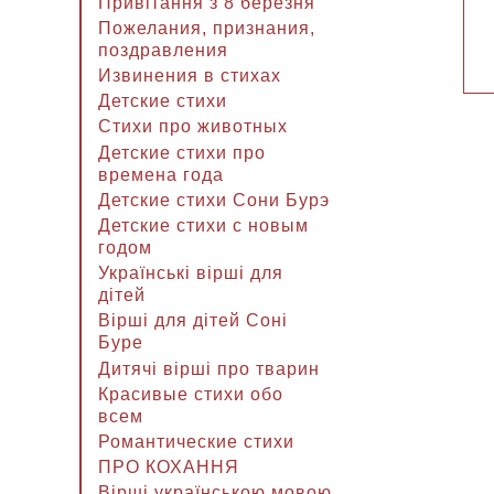
Привітання з 8 березня
Пожелания, признания,
поздравления
Извинения в стихах
Детские стихи
Стихи про животных
Детские стихи про
времена года
Детские стихи Сони Бурэ
Детские стихи с новым
годом
Українські вірші для
дітей
Вірші для дітей Соні
Буре
Дитячі вірші про тварин
Красивые стихи обо
всем
Романтические стихи
ПРО КОХАННЯ
Вірші українською мовою