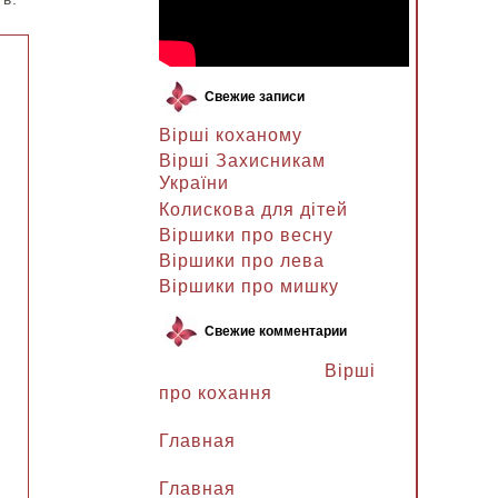
Свежие записи
Вірші коханому
Вірші Захисникам
України
Колискова для дітей
Віршики про весну
Віршики про лева
Віршики про мишку
Свежие комментарии
Ланочка к записи
Вірші
про кохання
Ланочка к записи
Главная
Ганна Петрівна к записи
Главная