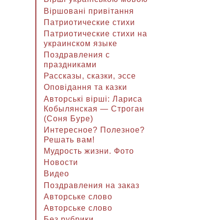
Віршовані привітання
Патриотические стихи
Патриотические стихи на
украинском языке
Поздравления с
праздниками
Рассказы, сказки, эссе
Оповідання та казки
Авторські вірші: Лариса
Кобылянская — Строган
(Соня Буре)
Интересное? Полезное?
Решать вам!
Мудрость жизни. Фото
Новости
Видео
Поздравления на заказ
Авторське слово
Авторське слово
Без рубрики