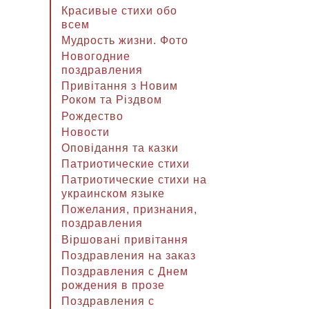
Красивые стихи обо
всем
Мудрость жизни. Фото
Новогодние
поздравления
Привітання з Новим
Роком та Різдвом
Рождество
Новости
Оповідання та казки
Патриотические стихи
Патриотические стихи на
украинском языке
Пожелания, признания,
поздравления
Віршовані привітання
Поздравления на заказ
Поздравления с Днем
рождения в прозе
Поздравления с