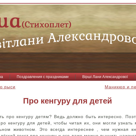
ра
Поздравления с праздниками
Вірші Лани Александрової
 о рыси
Маникюр и пе
Про кенгуру для детей
ать про кенгуру детям? Ведь должно быть интересно. Поэ
ро кенгуру для детей, чтобы читая их, они могли узнать 
ьном животном. Это всегда интереснее , чем нужная к
 лёгкий текст про кенгуру и его даже можно выучить наизус