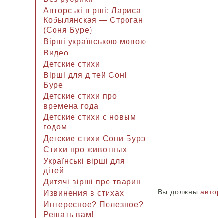
Авторські вірші: Лариса
Кобылянская — Строган
(Соня Буре)
Вірші українською мовою
Видео
Детские стихи
Вірші для дітей Соні
Буре
Детские стихи про
времена года
Детские стихи с новым
годом
Детские стихи Сони Бурэ
Стихи про животных
Українські вірші для
дітей
Дитячі вірші про тварин
Вы должны
авто
Извинения в стихах
Интересное? Полезное?
Решать вам!