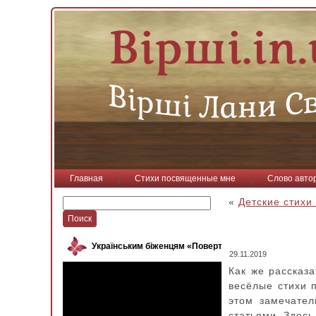
Главная
Стихи посвященные мне
Слово авто
«
Детские стихи
Українським біженцям «Повертайся, пташко»
29.11.2019
Как же рассказ
весёлые стихи п
этом замечател
статьями. Здесь