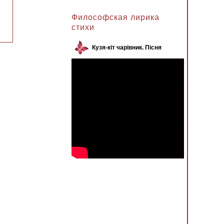
Анжела к записи
Философская лирика
стихи
Кузя-кіт чарівник. Пісня