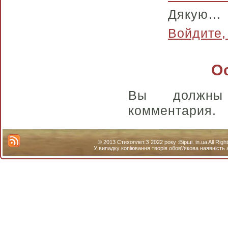
Дякую…
Войдите,
О
Вы долж
комментария.
© 2013 Стихоплет.З 2022 року :Вірші. in.ua All Ri
У випадку копіювання творів обов\'якова наявність 