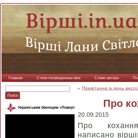
Главная
Стихи посвященные мне
Слово автора
По
«
Привітання в день весі
Про ко
Українським біженцям «Повертайся, пташко»
20.09.2015
Про кохання
написано вірші