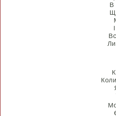
В
Щ
Вс
Ли
К
Коли
Мо