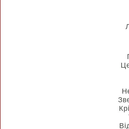
Це
Н
Зв
Кр
Ві