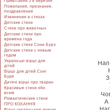
Привітання з 8 березня
Пожелания, признания,
поздравления
Извинения в стихах
Детские стихи
Стихи про животных
Детские стихи про
времена года
Детские стихи Сони Бурэ
Детские стихи с новым
годом
Українські вірші для
Нап
дітей
Вірші для дітей Соні
З
Буре
Дитячі вірші про тварин
Красивые стихи обо
всем
Чо
Романтические стихи
А
ПРО КОХАННЯ
Нап
Вірші українською мовою