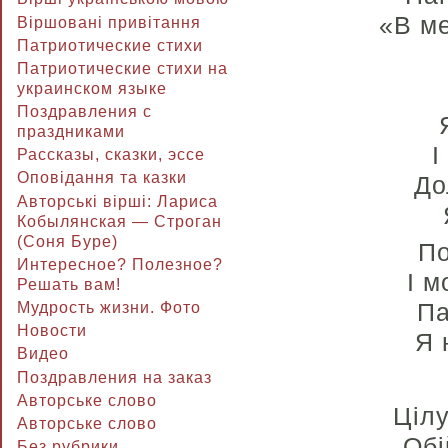
«В ме
Віршовані привітання
Патриотические стихи
Патриотические стихи на
украинском языке
Поздравления с
праздниками
І
Рассказы, сказки, эссе
Оповідання та казки
До
Авторські вірші: Лариса
Кобылянская — Строган
(Соня Буре)
По
Интересное? Полезное?
І м
Решать вам!
Па
Мудрость жизни. Фото
Новости
Я 
Видео
Поздравления на заказ
Авторське слово
Ціл
Авторське слово
Обі
Без рубрики