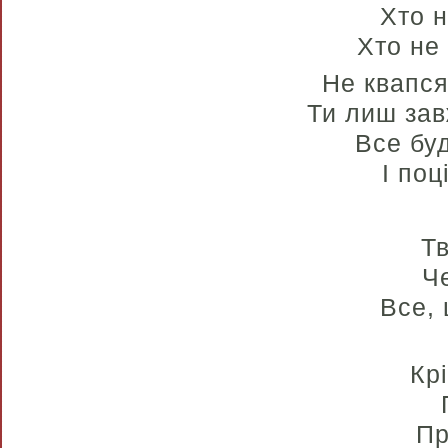
Хто н
Хто не
Не квапся
Ти лиш за
Все буд
І поц
Тв
Че
Все,
Крі
Пр