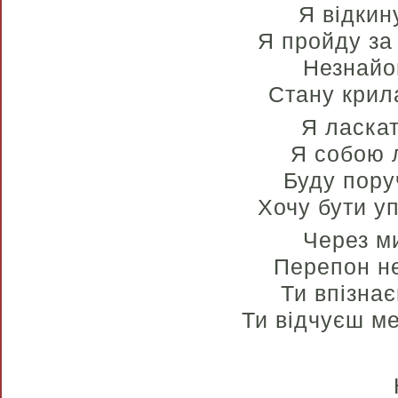
Я відкин
Я пройду за
Незнайом
Стану крил
Я ласкат
Я собою л
Буду пору
Хочу бути у
Через ми
Перепон не
Ти впізнає
Ти відчуєш м