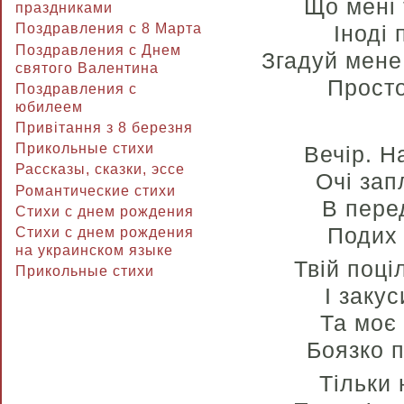
Що мені 
праздниками
Іноді
Поздравления с 8 Марта
Поздравления с Днем
Згадуй мене 
святого Валентина
Просто
Поздравления с
юбилеем
Привітання з 8 березня
Прикольные стихи
Вечір. Н
Рассказы, сказки, эссе
Очі за
Романтические стихи
В пере
Стихи с днем рождения
Подих 
Стихи с днем рождения
на украинском языке
Твій поц
Прикольные стихи
І закус
Та моє 
Боязко 
Тільки 