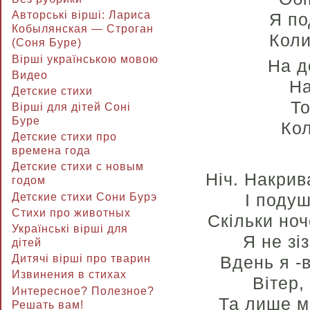
Авторські вірші: Лариса
Я по
Кобылянская — Строган
Коли
(Соня Буре)
Вірші українською мовою
На д
Видео
На
Детские стихи
То
Вірші для дітей Соні
Буре
Кол
Детские стихи про
времена года
Детские стихи с новым
Ніч. Накрив
годом
І подуш
Детские стихи Сони Бурэ
Стихи про животных
Скільки но
Українські вірші для
Я не зі
дітей
Вдень я -
Дитячі вірші про тварин
Извинения в стихах
Вітер,
Интересное? Полезное?
Та лише мі
Решать вам!