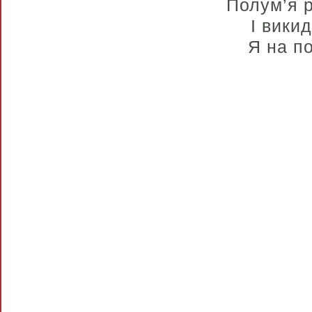
Полум’я р
І викид
Я на п