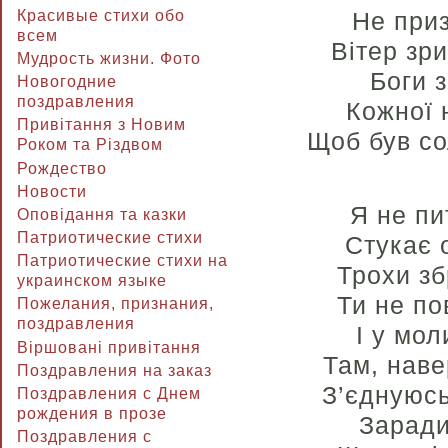
Красивые стихи обо
Не при
всем
Вітер зр
Мудрость жизни. Фото
Боги 
Новогодние
поздравления
Кожної 
Привітання з Новим
Щоб був со
Роком та Різдвом
Рождество
Новости
Я не пи
Оповідання та казки
Патриотические стихи
Стукає 
Патриотические стихи на
Трохи зб
украинском языке
Ти не по
Пожелания, признания,
поздравления
І у мо
Віршовані привітання
Там, наве
Поздравления на заказ
З’єднуюсь
Поздравления с Днем
рождения в прозе
Заради
Поздравления с