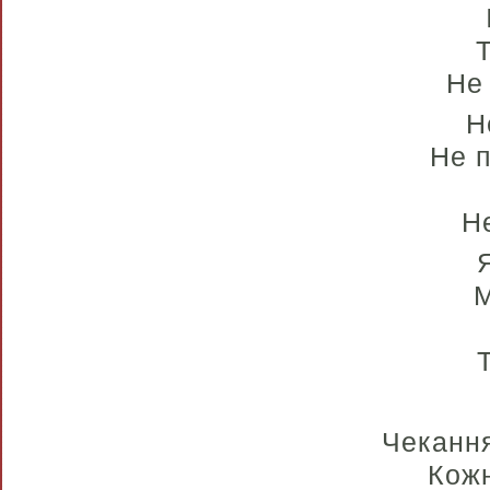
Т
Не 
Н
Не п
Н
М
Чекання
Кожн