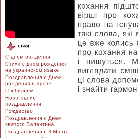
кохання підшто
вірші про кох
право на існу
такі слова, які
це вже колись 
Стихи
про кохання на
С днем рождения
і пишуться. М
Стихи с днем рождения
виглядати смі
на украинском языке
Поздравления с Днем
ці слова допом
рождения в прозе
і знайти гармон
C юбилеем
Новогодние
поздравления
Рождество
Поздравления с Днем
святого Валентина
Поздравления с 8 Марта