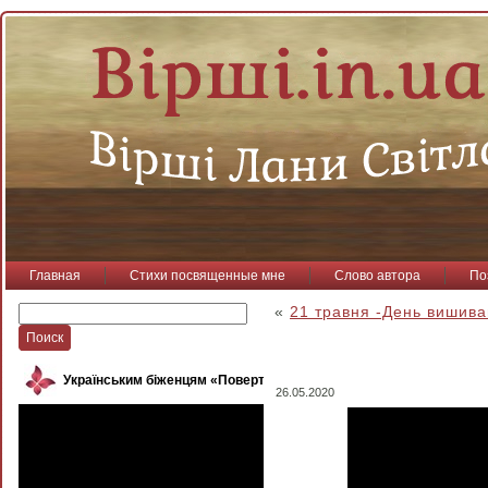
Главная
Стихи посвященные мне
Слово автора
По
«
21 травня -День вишива
Українським біженцям «Повертайся, пташко»
26.05.2020