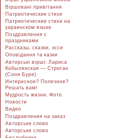
Віршовані привітання
Патриотические стихи
Патриотические стихи на
украинском языке
Поздравления с
праздниками
Рассказы, сказки, эссе
Оповідання та казки
Авторські вірші: Лариса
Кобылянская — Строган
(Соня Буре)
Интересное? Полезное?
Решать вам!
Мудрость жизни. Фото
Новости
Видео
Поздравления на заказ
Авторське слово
Авторське слово
Без рубрики