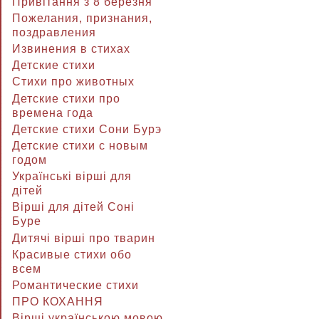
Привітання з 8 березня
Пожелания, признания,
поздравления
Извинения в стихах
Детские стихи
Стихи про животных
Детские стихи про
времена года
Детские стихи Сони Бурэ
Детские стихи с новым
годом
Українські вірші для
дітей
Вірші для дітей Соні
Буре
Дитячі вірші про тварин
Красивые стихи обо
всем
Романтические стихи
ПРО КОХАННЯ
Вірші українською мовою