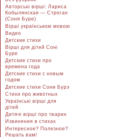
Авторські вірші: Лариса
Кобылянская — Строган
(Соня Буре)
Вірші українською мовою
Видео
Детские стихи
Вірші для дітей Соні
Буре
Детские стихи про
времена года
Детские стихи с новым
годом
Детские стихи Сони Бурэ
Стихи про животных
Українські вірші для
дітей
Дитячі вірші про тварин
Извинения в стихах
Интересное? Полезное?
Решать вам!