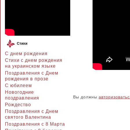
Стихи
С днем рождения
Стихи с днем рождения
на украинском языке
Поздравления с Днем
рождения в прозе
C юбилеем
Новогодние
Вы должны
авторизоватьс
поздравления
Рождество
Поздравления с Днем
святого Валентина
Поздравления с 8 Марта