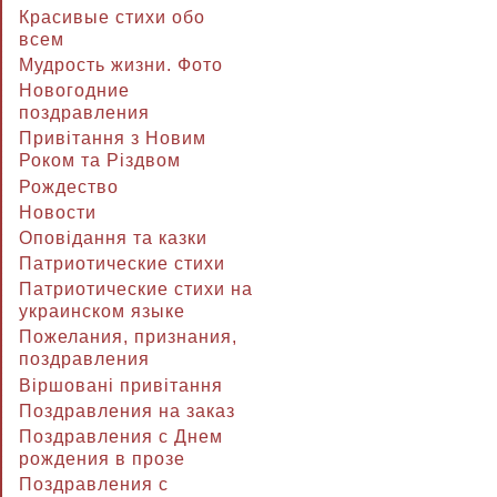
Красивые стихи обо
всем
Мудрость жизни. Фото
Новогодние
поздравления
Привітання з Новим
Роком та Різдвом
Рождество
Новости
Оповідання та казки
Патриотические стихи
Патриотические стихи на
украинском языке
Пожелания, признания,
поздравления
Віршовані привітання
Поздравления на заказ
Поздравления с Днем
рождения в прозе
Поздравления с