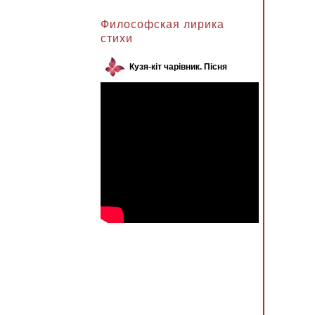
Анжела к записи
Философская лирика
стихи
Кузя-кіт чарівник. Пісня