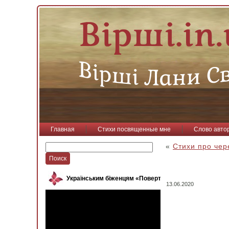
Главная
Стихи посвященные мне
Слово авто
«
Стихи про чер
Українським біженцям «Повертайся, пташко»
13.06.2020