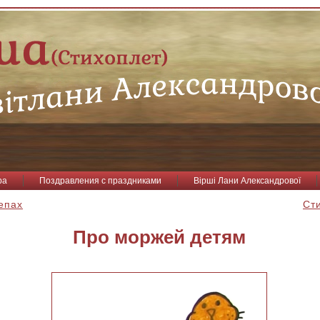
ра
Поздравления с праздниками
Вірші Лани Александрової
епах
Ст
Про моржей детям