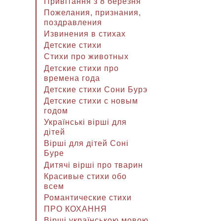
Привітання з 8 березня
Пожелания, признания,
поздравления
Извинения в стихах
Детские стихи
Стихи про животных
Детские стихи про
времена года
Детские стихи Сони Бурэ
Детские стихи с новым
годом
Українські вірші для
дітей
Вірші для дітей Соні
Буре
Дитячі вірші про тварин
Красивые стихи обо
всем
Романтические стихи
ПРО КОХАННЯ
Вірші українською мовою