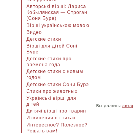
Авторські вірші: Лариса
Кобылянская — Строган
(Соня Буре)
Вірші українською мовою
Видео
Детские стихи
Вірші для дітей Соні
Буре
Детские стихи про
времена года
Детские стихи с новым
годом
Детские стихи Сони Бурэ
Стихи про животных
Українські вірші для
дітей
Вы должны
авто
Дитячі вірші про тварин
Извинения в стихах
Интересное? Полезное?
Решать вам!