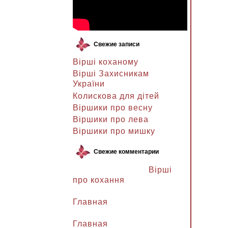
Свежие записи
Вірші коханому
Вірші Захисникам
України
Колискова для дітей
Віршики про весну
Віршики про лева
Віршики про мишку
Свежие комментарии
Ланочка к записи
Вірші
про кохання
Ланочка к записи
Главная
Ганна Петрівна к записи
Главная