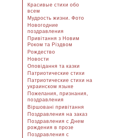
Красивые стихи обо
всем
Мудрость жизни. Фото
Новогодние
поздравления
Привітання з Новим
Роком та Різдвом
Рождество
Новости
Оповідання та казки
Патриотические стихи
Патриотические стихи на
украинском языке
Пожелания, признания,
поздравления
Віршовані привітання
Поздравления на заказ
Поздравления с Днем
рождения в прозе
Поздравления с