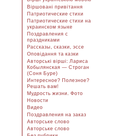
Віршовані привітання
Патриотические стихи
Патриотические стихи на
украинском языке
Поздравления с
праздниками
Рассказы, сказки, эссе
Оповідання та казки
Авторські вірші: Лариса
Кобылянская — Строган
(Соня Буре)
Интересное? Полезное?
Решать вам!
Мудрость жизни. Фото
Новости
Видео
Поздравления на заказ
Авторське слово
Авторське слово
Без рубрики