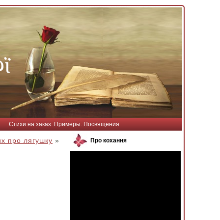
Стихи на заказ. Примеры. Посвящения
их про лягушку
»
Про кохання