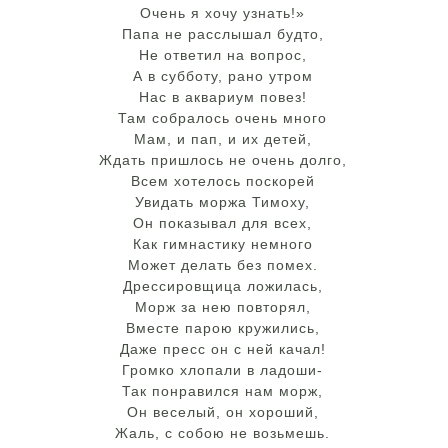
Очень я хочу узнать!»
Папа не расслышал будто,
Не ответил на вопрос,
А в субботу, рано утром
Нас в аквариум повез!
Там собралось очень много
Мам, и пап, и их детей,
Ждать пришлось не очень долго,
Всем хотелось поскорей
Увидать моржа Тимоху,
Он показывал для всех,
Как гимнастику немного
Может делать без помех.
Дрессировщица ложилась,
Морж за нею повторял,
Вместе парою кружились,
Даже пресс он с ней качал!
Громко хлопали в ладоши-
Так понравился нам морж,
Он веселый, он хороший,
Жаль, с собою не возьмешь.