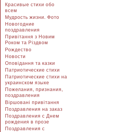
Красивые стихи обо
всем
Мудрость жизни. Фото
Новогодние
поздравления
Привітання з Новим
Роком та Різдвом
Рождество
Новости
Оповідання та казки
Патриотические стихи
Патриотические стихи на
украинском языке
Пожелания, признания,
поздравления
Віршовані привітання
Поздравления на заказ
Поздравления с Днем
рождения в прозе
Поздравления с