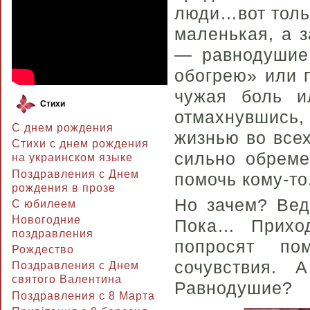
люди…вот тольк
маленькая, а 
— равнодушие.
обогрею» или п
чужая боль и
Стихи
отмахнувшись,
С днем рождения
жизнью во всех
Стихи с днем рождения
сильно обреме
на украинском языке
Поздравления с Днем
помочь кому-то
рождения в прозе
Но зачем? Вед
C юбилеем
Новогодние
Пока… Приход
поздравления
попросят по
Рождество
сочувствия. 
Поздравления с Днем
святого Валентина
Равнодушие?
Поздравления с 8 Марта