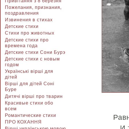
Привітання з 8 березня
Пожелания, признания,
поздравления
Извинения в стихах
Детские стихи
Стихи про животных
Детские стихи про
времена года
Детские стихи Сони Бурэ
Детские стихи с новым
годом
Українські вірші для
дітей
Вірші для дітей Соні
Буре
Дитячі вірші про тварин
Красивые стихи обо
всем
Романтические стихи
Рав
ПРО КОХАННЯ
И 
Вірші українською мовою