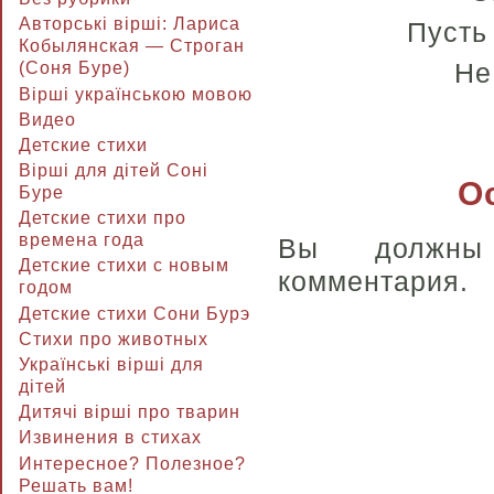
Авторські вірші: Лариса
Пусть
Кобылянская — Строган
Не
(Соня Буре)
Вірші українською мовою
Видео
Детские стихи
Вірші для дітей Соні
О
Буре
Детские стихи про
времена года
Вы долж
Детские стихи с новым
комментария.
годом
Детские стихи Сони Бурэ
Стихи про животных
Українські вірші для
дітей
Дитячі вірші про тварин
Извинения в стихах
Интересное? Полезное?
Решать вам!