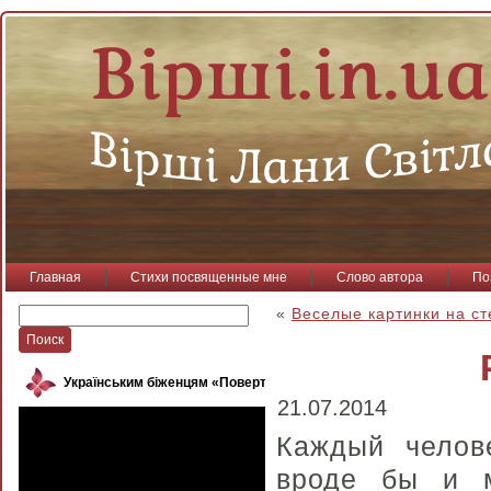
Главная
Стихи посвященные мне
Слово автора
По
«
Веселые картинки на ст
Українським біженцям «Повертайся, пташко»
21.07.2014
Каждый челов
вроде бы и 