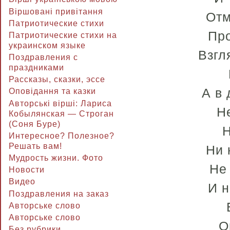
Віршовані привітання
Отм
Патриотические стихи
Про
Патриотические стихи на
украинском языке
Взгл
Поздравления с
праздниками
Рассказы, сказки, эссе
А в
Оповідання та казки
Авторські вірші: Лариса
Н
Кобылянская — Строган
(Соня Буре)
Н
Интересное? Полезное?
Решать вам!
Ни 
Мудрость жизни. Фото
Не
Новости
Видео
И н
Поздравления на заказ
Авторське слово
Авторське слово
О
Без рубрики