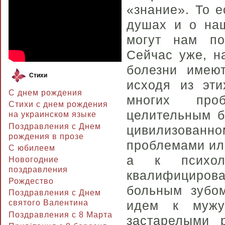
«знание». То е
душах и о на
могут нам по
Сейчас уже, н
болезни имеют
Стихи
исходя из эти
С днем рождения
многих про
Стихи с днем рождения
целительным б
на украинском языке
Поздравления с Днем
цивилизованн
рождения в прозе
проблемами или
C юбилеем
а к психол
Новогодние
поздравления
квалифициров
Рождество
больным зубо
Поздравления с Днем
святого Валентина
идем к мужу
Поздравления с 8 Марта
застарелыми 