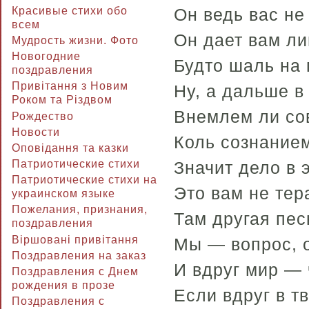
Красивые стихи обо
Он ведь вас не 
всем
Он дает вам ли
Мудрость жизни. Фото
Новогодние
Будто шаль на 
поздравления
Привітання з Новим
Ну, а дальше в
Роком та Різдвом
Внемлем ли со
Рождество
Новости
Коль сознанием
Оповідання та казки
Патриотические стихи
Значит дело в 
Патриотические стихи на
Это вам не тер
украинском языке
Пожелания, признания,
Там другая пес
поздравления
Віршовані привітання
Мы — вопрос, о
Поздравления на заказ
И вдруг мир — 
Поздравления с Днем
рождения в прозе
Если вдруг в т
Поздравления с