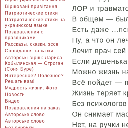
Віршовані привітання
ЛОР и травмато
Патриотические стихи
В общем — был
Патриотические стихи на
украинском языке
Есть даже …пс
Поздравления с
праздниками
Ну, а что он ле
Рассказы, сказки, эссе
Лечит врач сей 
Оповідання та казки
Авторські вірші: Лариса
Если душенька
Кобылянская — Строган
(Соня Буре)
Можно жизнь н
Интересное? Полезное?
Всё пойдет — п
Решать вам!
Мудрость жизни. Фото
Жизнь теряет к
Новости
Видео
Без психологов
Поздравления на заказ
Он снимает ма
Авторське слово
Авторське слово
Нет, на ручки н
Без рубрики