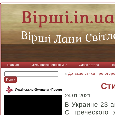
Главная
Стихи посвященные мне
Слово автора
По
«
Детские стихи про огор
Сти
Українським біженцям «Повертайся, пташко»
24.01.2021
В Украине 23 а
С греческого 