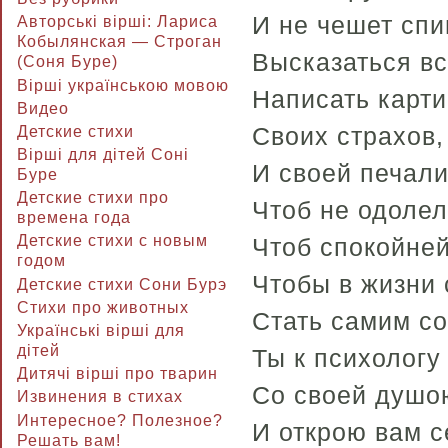
И не чешет спи
Авторські вірші: Лариса
Кобылянская — Строган
Высказаться вс
(Соня Буре)
Вірші українською мовою
Написать карти
Видео
Своих страхов,
Детские стихи
Вірші для дітей Соні
И своей печали
Буре
Детские стихи про
Чтоб не одолел
времена года
Детские стихи с новым
Чтоб спокойней
годом
Чтобы в жизни 
Детские стихи Сони Бурэ
Стихи про животных
Стать самим со
Українські вірші для
дітей
Ты к психологу
Дитячі вірші про тварин
Со своей душо
Извинения в стихах
Интересное? Полезное?
И открою вам с
Решать вам!