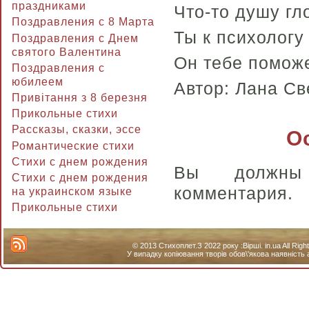
праздниками
Что-то душу гл
Поздравления с 8 Марта
Ты к психологу
Поздравления с Днем
святого Валентина
Он тебе поможе
Поздравления с
юбилеем
Автор: Лана С
Привітання з 8 березня
Прикольные стихи
Рассказы, сказки, эссе
О
Романтические стихи
Стихи с днем рождения
Вы долж
Стихи с днем рождения
комментария.
на украинском языке
Прикольные стихи
© 2013 Стихоплет.З 2022 року :Вірші. in.ua All Ri
У випадку копіювання творів обов\'якова наявність 