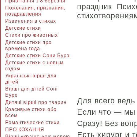
Привітання з 8 березня
праздник Псих
Пожелания, признания,
поздравления
стихотворения
Извинения в стихах
Детские стихи
Стихи про животных
Детские стихи про
времена года
Детские стихи Сони Бурэ
Детские стихи с новым
годом
Українські вірші для
дітей
Вірші для дітей Соні
Буре
Для всего ведь
Дитячі вірші про тварин
Красивые стихи обо
Если что — мы 
всем
Сразу! Без воп
Романтические стихи
ПРО КОХАННЯ
Есть хирург и т
Вірші українською мовою