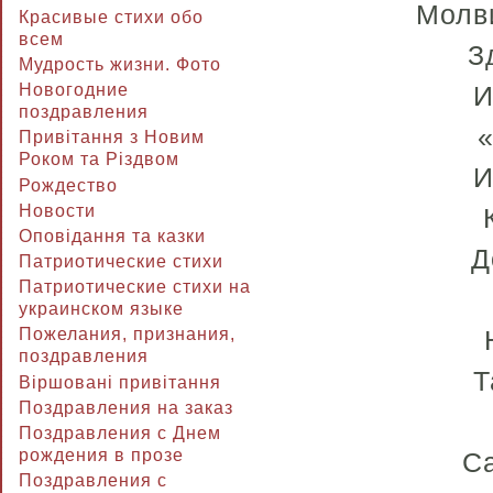
Молви
Красивые стихи обо
всем
З
Мудрость жизни. Фото
Новогодние
И
поздравления
«
Привітання з Новим
Роком та Різдвом
И
Рождество
Новости
Оповідання та казки
Д
Патриотические стихи
Патриотические стихи на
украинском языке
Пожелания, признания,
поздравления
Т
Віршовані привітання
Поздравления на заказ
Поздравления с Днем
рождения в прозе
Са
Поздравления с