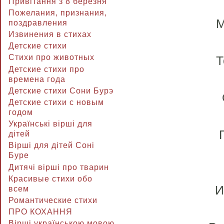
Привітання з 8 березня
Пожелания, признания,
М
поздравления
Извинения в стихах
Детские стихи
Стихи про животных
Т
Детские стихи про
времена года
Детские стихи Сони Бурэ
Детские стихи с новым
годом
Українські вірші для
дітей
Вірші для дітей Соні
Буре
Дитячі вірші про тварин
Красивые стихи обо
И
всем
Романтические стихи
ПРО КОХАННЯ
Вірші українською мовою