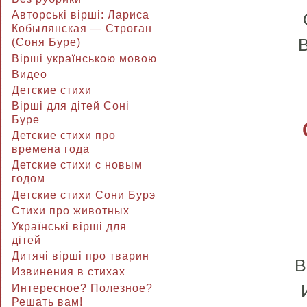
Авторські вірші: Лариса
Кобылянская — Строган
(Соня Буре)
Вірші українською мовою
Видео
Детские стихи
Вірші для дітей Соні
Буре
Детские стихи про
времена года
Детские стихи с новым
годом
Детские стихи Сони Бурэ
Стихи про животных
Українські вірші для
дітей
Дитячі вірші про тварин
В
Извинения в стихах
Интересное? Полезное?
Решать вам!