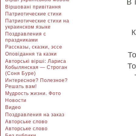
В 
Віршовані привітання
Патриотические стихи
Патриотические стихи на
украинском языке
К
Поздравления с
праздниками
Рассказы, сказки, эссе
То
Оповідання та казки
Авторські вірші: Лариса
Т
Кобылянская — Строган
(Соня Буре)
Интересное? Полезное?
Решать вам!
Мудрость жизни. Фото
Новости
Видео
Поздравления на заказ
Авторське слово
Авторське слово
Без рубрики