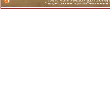
© 2013 Стихоплет.З 2022 року :Вірші. in.ua All Ri
У випадку копіювання творів обов\'якова наявність 