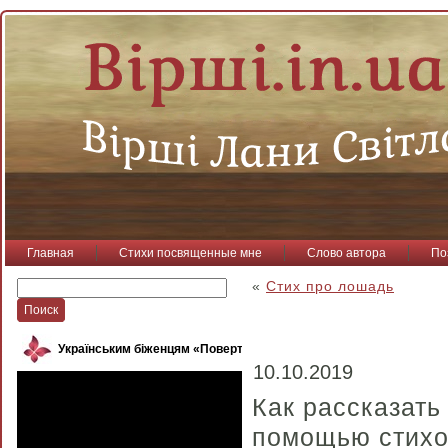
Главная
Стихи посвященные мне
Слово автора
По
«
Стих про лошадь
Українським біженцям «Повертайся, пташко»
10.10.2019
Как рассказать
помощью стихо