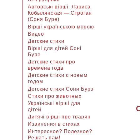
Авторські вірші: Лариса
Кобылянская — Строган
(Соня Буре)
Вірші українською мовою
Видео
Детские стихи
Вірші для дітей Соні
Буре
Детские стихи про
времена года
Детские стихи с новым
годом
Детские стихи Сони Бурэ
Стихи про животных
Українські вірші для
дітей
Дитячі вірші про тварин
Извинения в стихах
Интересное? Полезное?
Решать вам!