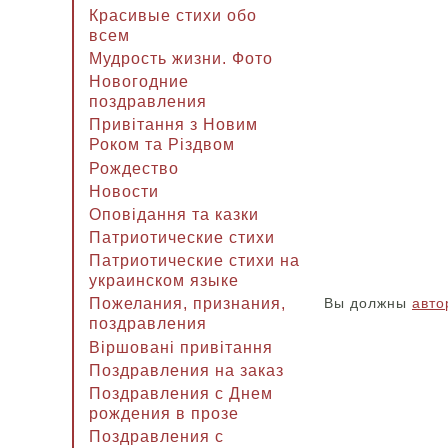
Красивые стихи обо
всем
Мудрость жизни. Фото
Новогодние
поздравления
Привітання з Новим
Роком та Різдвом
Рождество
Новости
Оповідання та казки
Патриотические стихи
Патриотические стихи на
украинском языке
Вы должны
авто
Пожелания, признания,
поздравления
Віршовані привітання
Поздравления на заказ
Поздравления с Днем
рождения в прозе
Поздравления с