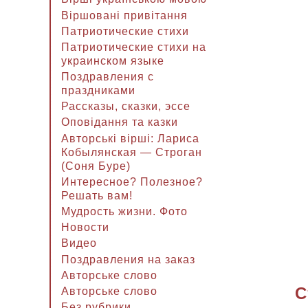
Віршовані привітання
Патриотические стихи
Патриотические стихи на
украинском языке
Поздравления с
праздниками
Рассказы, сказки, эссе
Оповідання та казки
Авторські вірші: Лариса
Кобылянская — Строган
(Соня Буре)
Интересное? Полезное?
Решать вам!
Мудрость жизни. Фото
Новости
Видео
Поздравления на заказ
Авторське слово
С
Авторське слово
Без рубрики