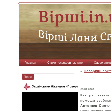
Главная
Стихи посвященные мне
Слово авто
«
Новорічні пое
Українським біженцям «Повертайся, пташко»
09.01.2020
Как рассказат
помощи весёлых
Антонюк Светл
моих стихов уча