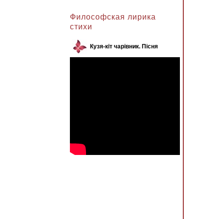
Анжела к записи
Философская лирика
стихи
Кузя-кіт чарівник. Пісня