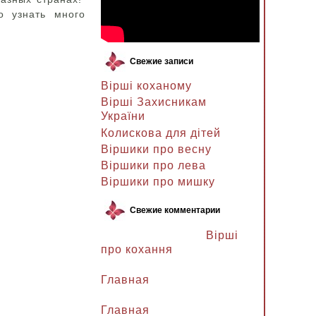
 узнать много
Свежие записи
Вірші коханому
Вірші Захисникам
України
Колискова для дітей
Віршики про весну
Віршики про лева
Віршики про мишку
Свежие комментарии
Ланочка к записи
Вірші
про кохання
Ланочка к записи
Главная
Ганна Петрівна к записи
Главная