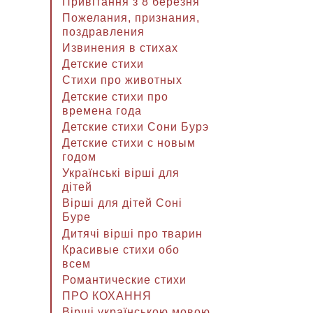
Привітання з 8 березня
Пожелания, признания,
поздравления
Извинения в стихах
Детские стихи
Стихи про животных
Детские стихи про
времена года
Детские стихи Сони Бурэ
Детские стихи с новым
годом
Українські вірші для
дітей
Вірші для дітей Соні
Буре
Дитячі вірші про тварин
Красивые стихи обо
всем
Романтические стихи
ПРО КОХАННЯ
Вірші українською мовою