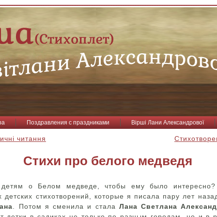
ра
Поздравления с праздниками
Вірші Лани Александрової
тичні читання
Стихотворе
Стихи про белого медведя
ь детям о Белом медведе, чтобы ему было интересно?
 детских стихотворений, которые я писала пару лет наз
ана
. Потом я сменила и стала
Л
ана
Светлана Алексан
т детки в садиках не только по разным городам, но и в 