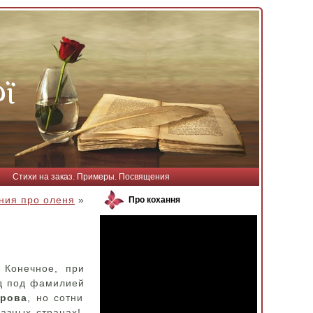
Стихи на заказ. Примеры. Посвящения
ния про оленя
»
Про кохання
 Конечное, при
ад под фамилией
дрова
, но сотни
разных странах!