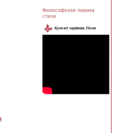
Анжела к записи
Философская лирика
стихи
Кузя-кіт чарівник. Пісня
е