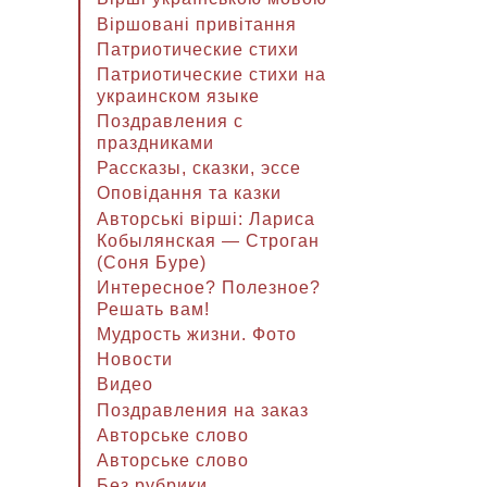
Віршовані привітання
Патриотические стихи
Патриотические стихи на
украинском языке
Поздравления с
праздниками
Рассказы, сказки, эссе
Оповідання та казки
Авторські вірші: Лариса
Кобылянская — Строган
(Соня Буре)
Интересное? Полезное?
Решать вам!
Мудрость жизни. Фото
Новости
Видео
Поздравления на заказ
Авторське слово
Авторське слово
Без рубрики