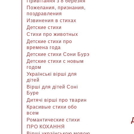
Привітання з 8 березня
Пожелания, признания,
поздравления
Извинения в стихах
Детские стихи
Стихи про животных
Детские стихи про
времена года
Детские стихи Сони Бурэ
Детские стихи с новым
годом
Українські вірші для
дітей
Вірші для дітей Соні
Буре
Дитячі вірші про тварин
Красивые стихи обо
всем
Романтические стихи
ПРО КОХАННЯ
Вірші українською мовою