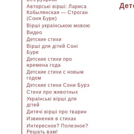
Дет
Авторські вірші: Лариса
Кобылянская — Строган
(Соня Буре)
Вірші українською мовою
Видео
Детские стихи
Вірші для дітей Соні
Буре
Детские стихи про
времена года
Детские стихи с новым
годом
Детские стихи Сони Бурэ
Стихи про животных
Українські вірші для
дітей
Дитячі вірші про тварин
Извинения в стихах
Интересное? Полезное?
Решать вам!