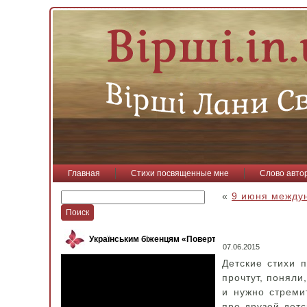
Главная
Стихи посвященные мне
Слово авто
«
9 июня между
Українським біженцям «Повертайся, пташко»
07.06.2015
Детские стихи 
прочтут, поняли
и нужно стреми
про друзей детс