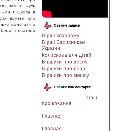
малышам и чуть
е или в школе в
оих друзей или
лько мальчики и
Свежие записи
оброе и светлое
Вірші коханому
Вірші Захисникам
України
Колискова для дітей
Віршики про весну
Віршики про лева
Віршики про мишку
Свежие комментарии
Ланочка к записи
Вірші
про кохання
Ланочка к записи
Главная
Ганна Петрівна к записи
Главная