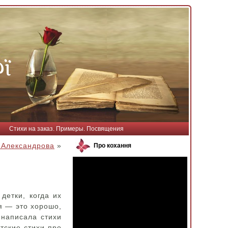
Стихи на заказ. Примеры. Посвящения
 Александрова
»
Про кохання
детки, когда их
ья — это хорошо,
 написала стихи
етские стихи про