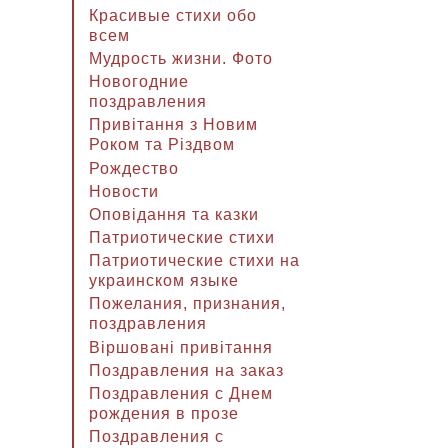
Красивые стихи обо
всем
Мудрость жизни. Фото
Новогодние
поздравления
Привітання з Новим
Роком та Різдвом
Рождество
Новости
Оповідання та казки
Патриотические стихи
Патриотические стихи на
украинском языке
Пожелания, признания,
поздравления
Віршовані привітання
Поздравления на заказ
Поздравления с Днем
рождения в прозе
Поздравления с