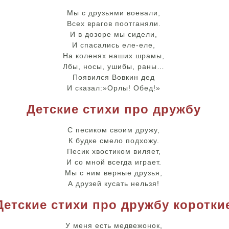
Мы с друзьями воевали,
Всех врагов поотганяли.
И в дозоре мы сидели,
И спасались еле-еле,
На коленях наших шрамы,
Лбы, носы, ушибы, раны…
Появился Вовкин дед
И сказал:»Орлы! Обед!»
Детские стихи про дружбу
С песиком своим дружу,
К будке смело подхожу.
Песик хвостиком виляет,
И со мной всегда играет.
Мы с ним верные друзья,
А друзей кусать нельзя!
Детские стихи про дружбу коротки
У меня есть медвежонок,