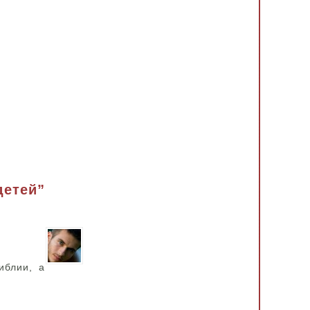
детей”
иблии, а