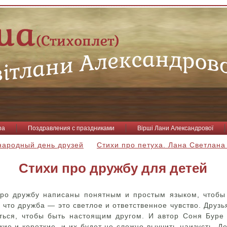
ра
Поздравления с праздниками
Вірші Лани Александрової
народный день друзей
Стихи про петуха. Лана Светлана
Стихи про дружбу для детей
про дружбу написаны понятным и простым языком, чтобы 
, что дружба — это светлое и ответственное чувство. Друз
ться, чтобы быть настоящим другом. И автор Соня Буре
кие и короткие, и их будет не сложно выучить наизусть. Д