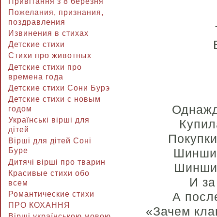
Привітання з 8 березня
Пожелания, признания,
поздравления
Извинения в стихах
Детские стихи
Стихи про животных
Детские стихи про
времена года
Детские стихи Сони Бурэ
Детские стихи с новым
Однажд
годом
Українські вірші для
Купил
дітей
Покупки
Вірші для дітей Соні
Буре
Шиншил
Дитячі вірші про тварин
Шиншил
Красивые стихи обо
И за
всем
Романтические стихи
А посл
ПРО КОХАННЯ
«Зачем кла
Вірші українською мовою