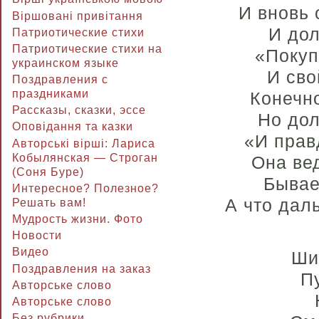
И вновь 
Віршовані привітання
И дол
Патриотические стихи
Патриотические стихи на
«Покуп
украинском языке
И сво
Поздравления с
праздниками
Конечн
Рассказы, сказки, эссе
Но дол
Оповідання та казки
«И прав
Авторські вірші: Лариса
Кобылянская — Строган
Она вед
(Соня Буре)
Бывае
Интересное? Полезное?
А что дал
Решать вам!
Мудрость жизни. Фото
Новости
Видео
Ши
Поздравления на заказ
П
Авторське слово
Авторське слово
Без рубрики