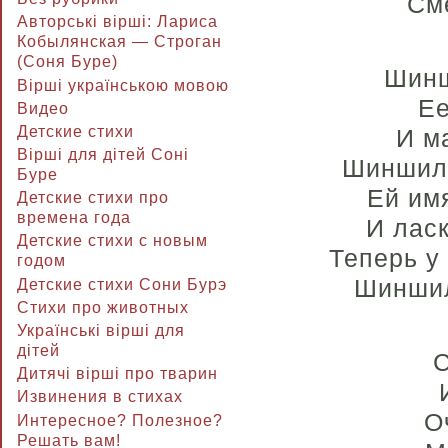
См
Авторські вірші: Лариса
Кобылянская — Строган
(Соня Буре)
Шинш
Вірші українською мовою
Ее
Видео
Детские стихи
И м
Вірші для дітей Соні
Шиншилл
Буре
Ей им
Детские стихи про
времена года
И лас
Детские стихи с новым
Теперь у
годом
Шиншил
Детские стихи Сони Бурэ
Стихи про животных
Українські вірші для
дітей
С
Дитячі вірші про тварин
Извинения в стихах
О
Интересное? Полезное?
Решать вам!