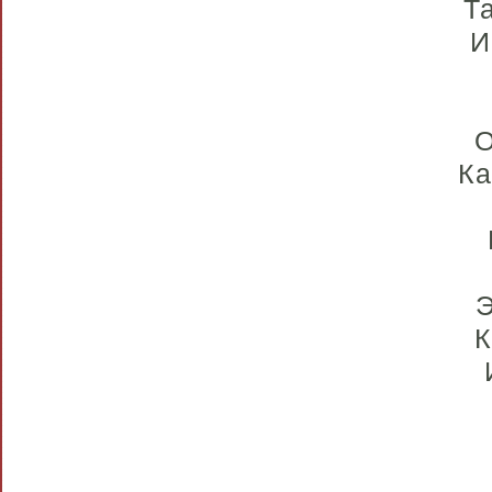
Т
И
О
Ка
Э
К