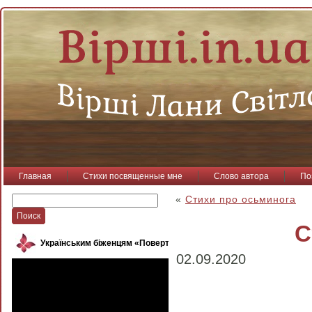
Главная
Стихи посвященные мне
Слово автора
По
«
Стихи про осьминога
С
Українським біженцям «Повертайся, пташко»
02.09.2020