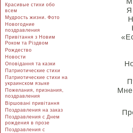
М
Красивые стихи обо
Я
всем
Мудрость жизни. Фото
Н
Новогодние
поздравления
«Е
Привітання з Новим
Роком та Різдвом
Рождество
Новости
Но
Оповідання та казки
Патриотические стихи
Патриотические стихи на
П
украинском языке
Мне
Пожелания, признания,
поздравления
Віршовані привітання
Поздравления на заказ
Пр
Поздравления с Днем
рождения в прозе
Поздравления с