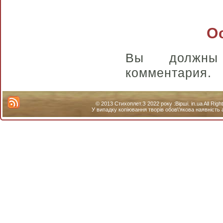
О
Вы долж
комментария.
© 2013 Стихоплет.З 2022 року :Вірші. in.ua All Ri
У випадку копіювання творів обов\'якова наявність 