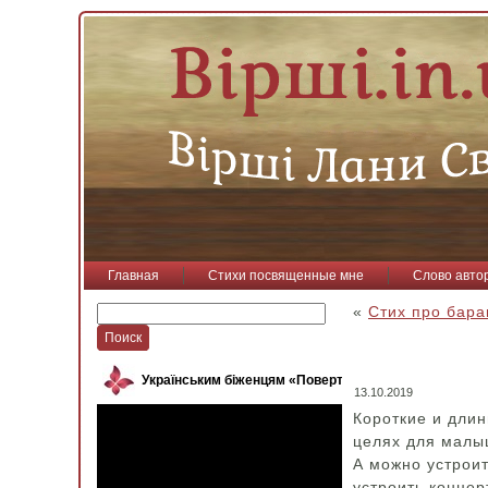
Главная
Стихи посвященные мне
Слово авто
«
Стих про бара
Українським біженцям «Повертайся, пташко»
13.10.2019
Короткие и длин
целях для малыш
А можно устроит
устроить концер