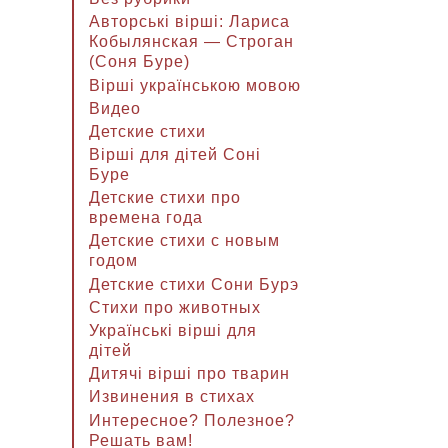
Авторські вірші: Лариса
Кобылянская — Строган
(Соня Буре)
Вірші українською мовою
Видео
Детские стихи
Вірші для дітей Соні
Буре
Детские стихи про
времена года
Детские стихи с новым
годом
Детские стихи Сони Бурэ
Стихи про животных
Українські вірші для
дітей
Дитячі вірші про тварин
Извинения в стихах
Интересное? Полезное?
Решать вам!