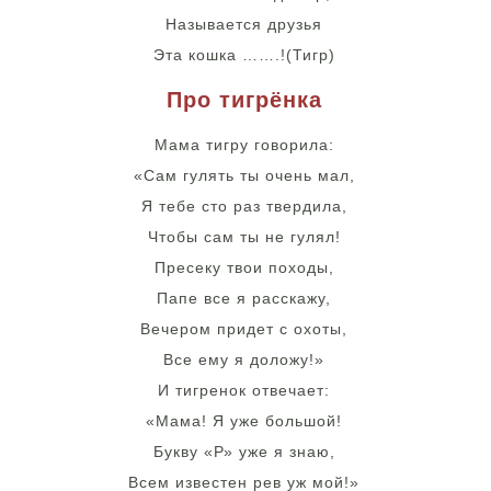
Называется друзья
Эта кошка …….!(Тигр)
Про тигрёнка
Мама тигру говорила:
«Сам гулять ты очень мал,
Я тебе сто раз твердила,
Чтобы сам ты не гулял!
Пресеку твои походы,
Папе все я расскажу,
Вечером придет с охоты,
Все ему я доложу!»
И тигренок отвечает:
«Мама! Я уже большой!
Букву «Р» уже я знаю,
Всем известен рев уж мой!»