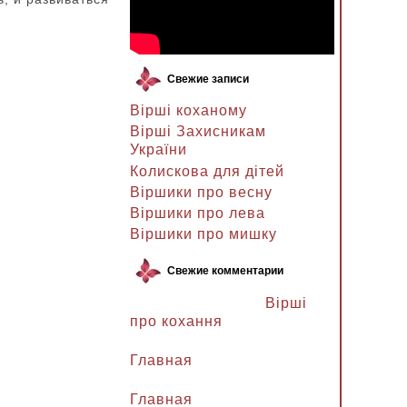
Свежие записи
Вірші коханому
Вірші Захисникам
України
Колискова для дітей
Віршики про весну
Віршики про лева
Віршики про мишку
Свежие комментарии
Ланочка к записи
Вірші
про кохання
Ланочка к записи
Главная
Ганна Петрівна к записи
Главная