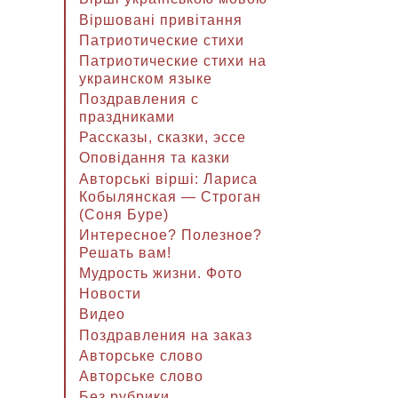
Віршовані привітання
Патриотические стихи
Патриотические стихи на
украинском языке
Поздравления с
праздниками
Рассказы, сказки, эссе
Оповідання та казки
Авторські вірші: Лариса
Кобылянская — Строган
(Соня Буре)
Интересное? Полезное?
Решать вам!
Мудрость жизни. Фото
Новости
Видео
Поздравления на заказ
Авторське слово
Авторське слово
Без рубрики