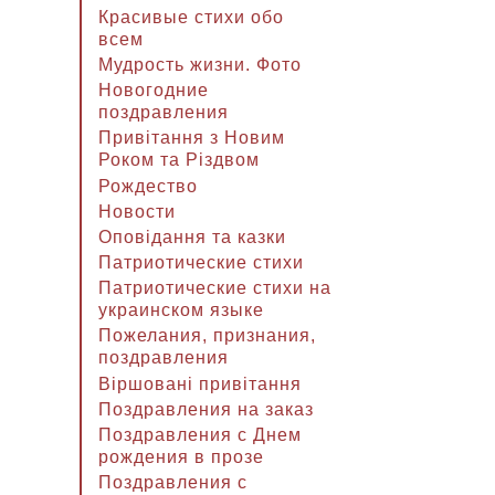
Красивые стихи обо
всем
Мудрость жизни. Фото
Новогодние
поздравления
Привітання з Новим
Роком та Різдвом
Рождество
Новости
Оповідання та казки
Патриотические стихи
Патриотические стихи на
украинском языке
Пожелания, признания,
поздравления
Віршовані привітання
Поздравления на заказ
Поздравления с Днем
рождения в прозе
Поздравления с