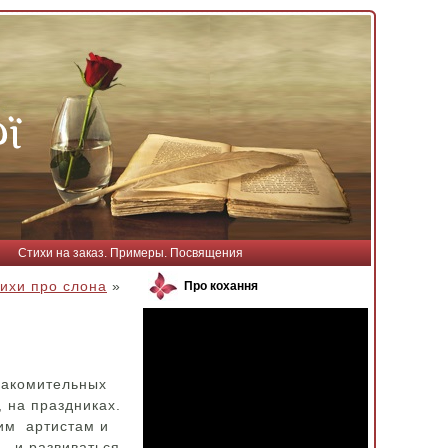
Стихи на заказ. Примеры. Посвящения
ихи про слона
»
Про кохання
знакомительных
, на праздниках.
ким артистам и
ь, и развиваться