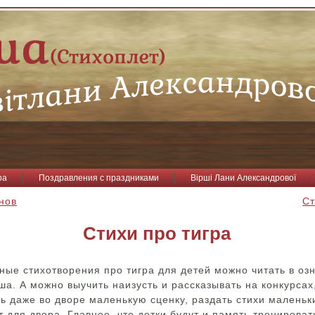
ра
Поздравления с праздниками
Вірші Лани Александрової
нов
Ст
Стихи про тигра
ные стихотворения про тигра для детей можно читать в о
а. А можно выучить наизусть и рассказывать на конкурсах
ь даже во дворе маленькую сценку, раздать стихи малень
т для двора. Главное, что детки будут и память тренироват