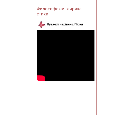
Анжела к записи
Философская лирика
стихи
Кузя-кіт чарівник. Пісня