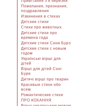
Привітання з 8 березня
Пожелания, признания,
поздравления
Извинения в стихах
Детские стихи
Стихи про животных
Детские стихи про
времена года
Детские стихи Сони Бурэ
Детские стихи с новым
годом
Українські вірші для
дітей
Вірші для дітей Соні
Буре
Дитячі вірші про тварин
Красивые стихи обо
всем
Романтические стихи
ПРО КОХАННЯ
Вірші українською мовою