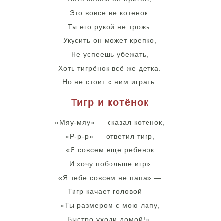
Это вовсе не котенок.
Ты его рукой не трожь.
Укусить он может крепко,
Не успеешь убежать,
Хоть тигрёнок всё же детка.
Но не стоит с ним играть.
Тигр и котёнок
«Мяу-мяу» — сказал котенок,
«Р-р-р» — ответил тигр,
«Я совсем еще ребенок
И хочу побольше игр»
«Я тебе совсем не папа» —
Тигр качает головой —
«Ты размером с мою лапу,
Быстро уходи домой!».