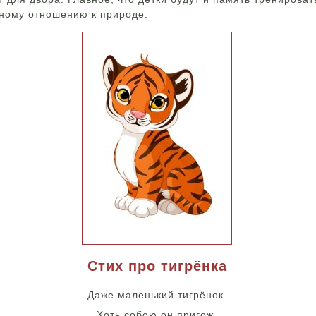
жному отношению к природе.
Стих про тигрёнка
Даже маленький тигрёнок.
Хоть собою он пригож,