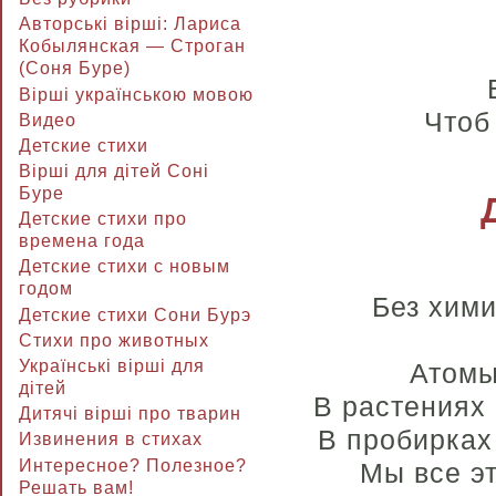
Авторські вірші: Лариса
Кобылянская — Строган
(Соня Буре)
Вірші українською мовою
Чтоб
Видео
Детские стихи
Вірші для дітей Соні
Буре
Детские стихи про
времена года
Детские стихи с новым
годом
Без хим
Детские стихи Сони Бурэ
Стихи про животных
Українські вірші для
Атомы
дітей
В растениях 
Дитячі вірші про тварин
В пробирках
Извинения в стихах
Интересное? Полезное?
Мы все эт
Решать вам!