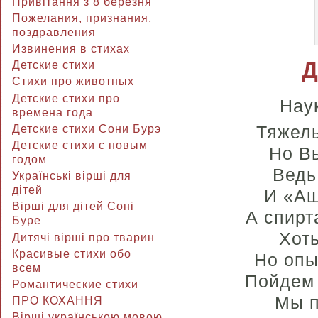
Привітання з 8 березня
Пожелания, признания,
поздравления
Извинения в стихах
Д
Детские стихи
Стихи про животных
Детские стихи про
Нау
времена года
Тяжелы
Детские стихи Сони Бурэ
Детские стихи с новым
Но В
годом
Ведь
Українські вірші для
дітей
И «Аш
Вірші для дітей Соні
А спирт
Буре
Хоть
Дитячі вірші про тварин
Красивые стихи обо
Но опы
всем
Пойдем 
Романтические стихи
Мы п
ПРО КОХАННЯ
Вірші українською мовою