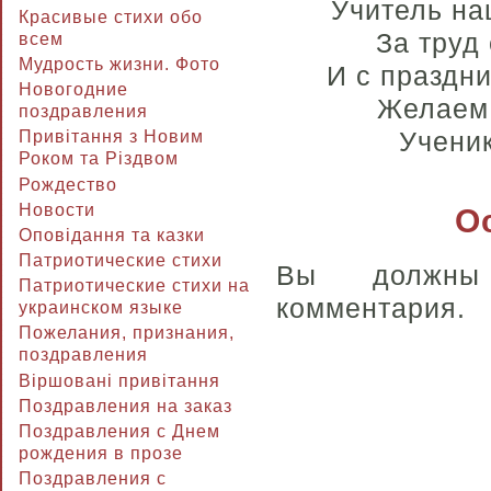
Учитель на
Красивые стихи обо
За труд
всем
Мудрость жизни. Фото
И с праздн
Новогодние
Желаем 
поздравления
Ученик
Привітання з Новим
Роком та Різдвом
Рождество
Новости
О
Оповідання та казки
Патриотические стихи
Вы долж
Патриотические стихи на
комментария.
украинском языке
Пожелания, признания,
поздравления
Віршовані привітання
Поздравления на заказ
Поздравления с Днем
рождения в прозе
Поздравления с