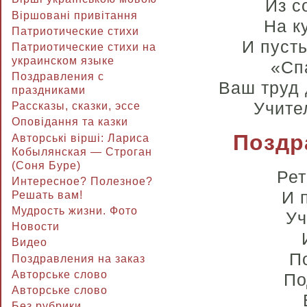
Из с
Віршовані привітання
На к
Патриотические стихи
И пусть
Патриотические стихи на
украинском языке
«Сп
Поздравления с
Ваш труд 
праздниками
Учите
Рассказы, сказки, эссе
Оповідання та казки
Поздр
Авторські вірші: Лариса
Кобылянская — Строган
(Соня Буре)
Рет
Интересное? Полезное?
И 
Решать вам!
Мудрость жизни. Фото
Уч
Новости
Видео
П
Поздравления на заказ
Авторське слово
По
Авторське слово
Без рубрики