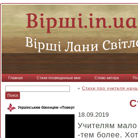
Главная
Стихи посвященные мне
Слово автора
По
«
Стихи про учителя нача
С
Українським біженцям «Повертайся, пташко»
18.09.2019
Учителям мало
-тем более. Хо