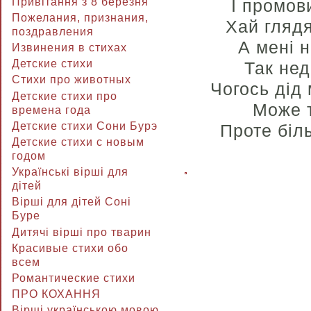
Привітання з 8 березня
І промов
Пожелания, признания,
Хай глядя
поздравления
А мені н
Извинения в стихах
Детские стихи
Так нед
Стихи про животных
Чогось дід 
Детские стихи про
Може т
времена года
Детские стихи Сони Бурэ
Проте біл
Детские стихи с новым
годом
Українські вірші для
дітей
Вірші для дітей Соні
Буре
Дитячі вірші про тварин
Красивые стихи обо
всем
Романтические стихи
ПРО КОХАННЯ
Вірші українською мовою