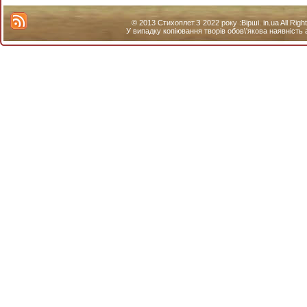
© 2013 Стихоплет.З 2022 року :Вірші. in.ua All Ri
У випадку копіювання творів обов\'якова наявність 