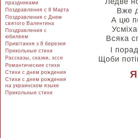
Ледве н
праздниками
Вже д
Поздравления с 8 Марта
Поздравления с Днем
А цю п
святого Валентина
Усміха
Поздравления с
юбилеем
Всяка с
Привітання з 8 березня
І пора
Прикольные стихи
Щоби поті
Рассказы, сказки, эссе
Романтические стихи
Я
Стихи с днем рождения
Стихи с днем рождения
на украинском языке
Прикольные стихи