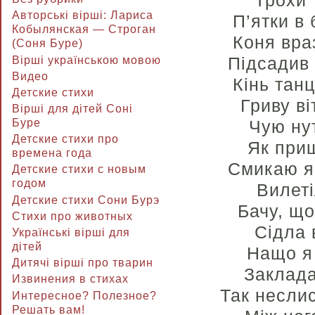
Трохи 
Авторські вірші: Лариса
П’ятки в 
Кобылянская — Строган
Коня вра
(Соня Буре)
Підсадив 
Вірші українською мовою
Видео
Кінь тан
Детские стихи
Гриву ві
Вірші для дітей Соні
Чую ну
Буре
Детские стихи про
Як приш
времена года
Смикаю я 
Детские стихи с новым
годом
Вилеті
Детские стихи Сони Бурэ
Бачу, що
Стихи про животных
Сідла 
Українські вірші для
дітей
Нащо я 
Дитячі вірші про тварин
Заклада
Извинения в стихах
Так неслис
Интересное? Полезное?
Решать вам!