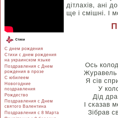
дітлахів, ані д
ще і смішні. І 
П
Стихи
С днем рождения
Стихи с днем рождения
на украинском языке
Ось колод
Поздравления с Днем
Журавель 
рождения в прозе
C юбилеем
Я сів спр
Новогодние
У коло
поздравления
Рождество
Дід дра
Поздравления с Днем
І сказав 
святого Валентина
Зібрав с
Поздравления с 8 Марта