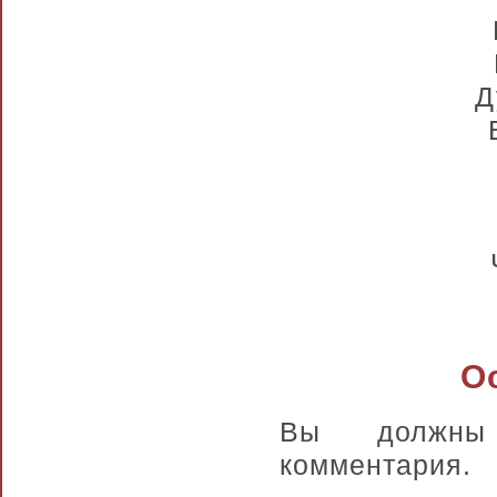
Д
О
Вы долж
комментария.