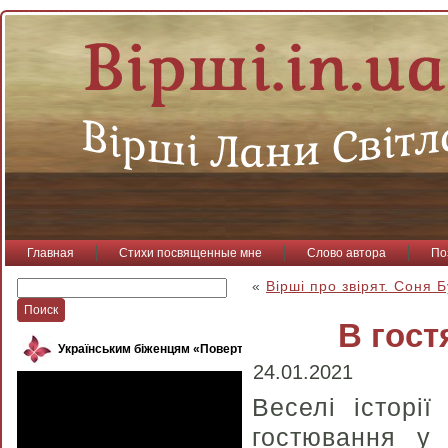
Главная
Стихи посвященные мне
Слово автора
По
«
Вірші про звірят. Соня 
В гост
Українським біженцям «Повертайся, пташко»
24.01.2021
Веселі історі
гостювання у