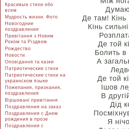
Між ног
Красивые стихи обо
Думаю:
всем
Де там! Кінь
Мудрость жизни. Фото
Новогодние
Кінь сильн
поздравления
Розплат
Привітання з Новим
Роком та Різдвом
Де той к
Рождество
Болить в 
Новости
А загаль
Оповідання та казки
Ледве
Патриотические стихи
Патриотические стихи на
Де той к
украинском языке
Ішов ле
Пожелания, признания,
поздравления
В другі
Віршовані привітання
Дід к
Поздравления на заказ
Посміхнув
Поздравления с Днем
рождения в прозе
Я ніч
Поздравления с