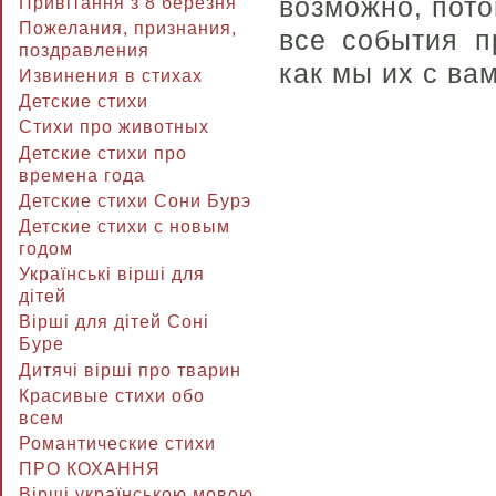
возможно, пото
Привітання з 8 березня
Пожелания, признания,
все события п
поздравления
как мы их с ва
Извинения в стихах
Детские стихи
Стихи про животных
Детские стихи про
времена года
Детские стихи Сони Бурэ
Детские стихи с новым
годом
Українські вірші для
дітей
Вірші для дітей Соні
Буре
Дитячі вірші про тварин
Красивые стихи обо
всем
Романтические стихи
ПРО КОХАННЯ
Вірші українською мовою