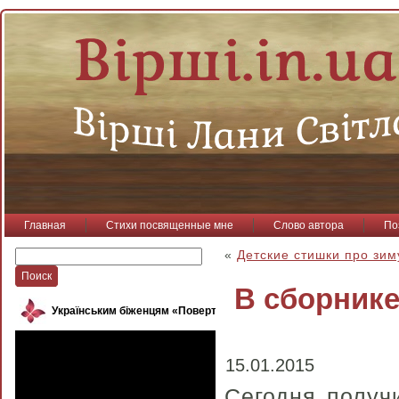
Главная
Стихи посвященные мне
Слово автора
По
«
Детские стишки про зим
В сборник
Українським біженцям «Повертайся, пташко»
15.01.2015
Сегодня получ