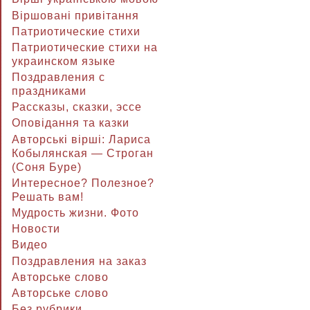
Віршовані привітання
Патриотические стихи
Патриотические стихи на
украинском языке
Поздравления с
праздниками
Рассказы, сказки, эссе
Оповідання та казки
Авторські вірші: Лариса
Кобылянская — Строган
(Соня Буре)
Интересное? Полезное?
Решать вам!
Мудрость жизни. Фото
Новости
Видео
Поздравления на заказ
Авторське слово
Авторське слово
Без рубрики