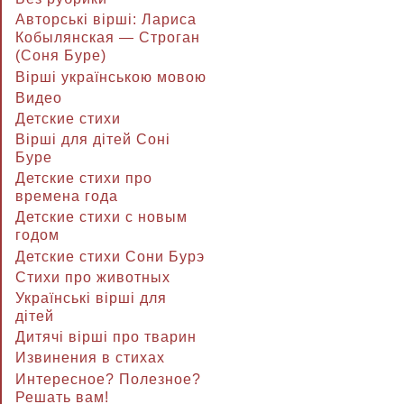
Авторські вірші: Лариса
Кобылянская — Строган
(Соня Буре)
Вірші українською мовою
Видео
Детские стихи
Вірші для дітей Соні
Буре
Детские стихи про
времена года
Детские стихи с новым
годом
Детские стихи Сони Бурэ
Стихи про животных
Українські вірші для
дітей
Дитячі вірші про тварин
Извинения в стихах
Интересное? Полезное?
Решать вам!