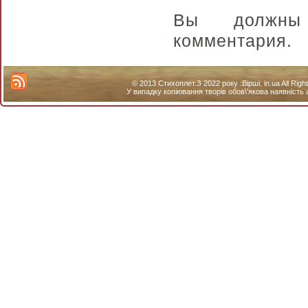
Вы долж
комментария.
© 2013 Стихоплет.З 2022 року :Вірші. in.ua All Ri
У випадку копіювання творів обов\'якова наявність 