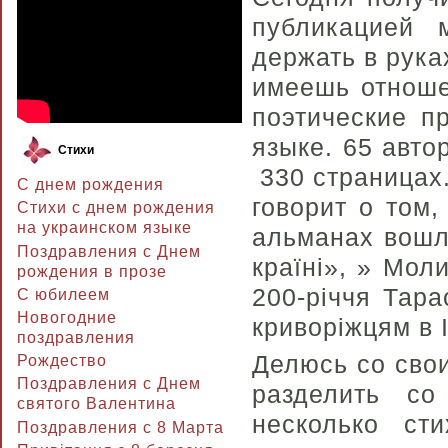
публикацией 
держать в рука
имеешь отноше
поэтические п
языке. 65 авто
Стихи
330 страницах.
С днем рождения
говорит о том
Стихи с днем рождения
на украинском языке
альманах вошл
Поздравления с Днем
країні», » Мол
рождения в прозе
200-річчя Тар
C юбилеем
Новогодние
криворіжцям в І
поздравления
Делюсь со сво
Рождество
Поздравления с Днем
разделить со
святого Валентина
несколько ст
Поздравления с 8 Марта