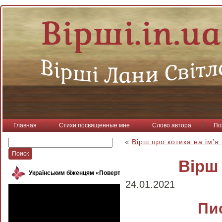
Главная
Стихи посвященные мне
Слово автора
По
«
Вірш про котика на ім’я
Вірш
Українським біженцям «Повертайся, пташко»
24.01.2021
Пи