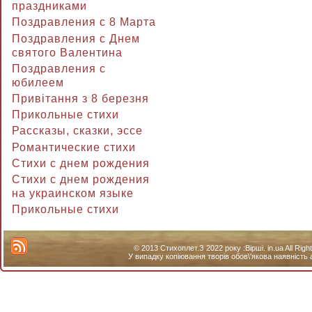
праздниками
Поздравления с 8 Марта
Поздравления с Днем
святого Валентина
Поздравления с
юбилеем
Привітання з 8 березня
Прикольные стихи
Рассказы, сказки, эссе
Романтические стихи
Стихи с днем рождения
Стихи с днем рождения
на украинском языке
Прикольные стихи
© 2013 Стихоплет.З 2022 року :Вірші. in.ua All Ri
У випадку копіювання творів обов\'якова наявність 