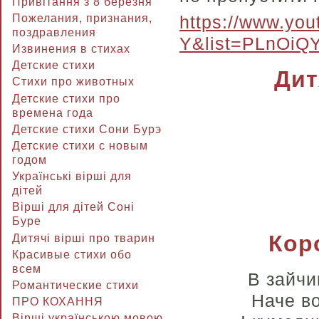
Привітання з 8 березня
Пожелания, признания,
https://www.y
поздравления
Y&list=PLnOi
Извинения в стихах
Детские стихи
Дит
Стихи про животных
Детские стихи про
времена года
Детские стихи Сони Бурэ
Детские стихи с новым
годом
Українські вірші для
дітей
Вірші для дітей Соні
Буре
Коро
Дитячі вірші про тварин
Красивые стихи обо
всем
В зайчи
Романтические стихи
Наче во
ПРО КОХАННЯ
Вірші українською мовою