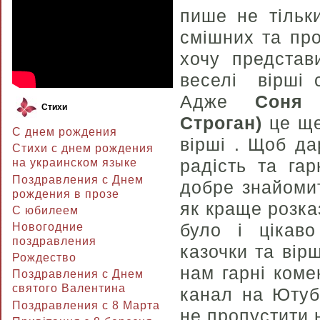
пише не тільки
смішних та про
хочу представ
веселі вірші 
Адже
Соня
Стихи
Строган)
це ще
С днем рождения
вірші . Щоб да
Стихи с днем рождения
радість та га
на украинском языке
Поздравления с Днем
добре знайомит
рождения в прозе
як краще розка
C юбилеем
було і цікаво
Новогодние
поздравления
казочки та вір
Рождество
нам гарні коме
Поздравления с Днем
святого Валентина
канал на Ютубі
Поздравления с 8 Марта
не пропустити 