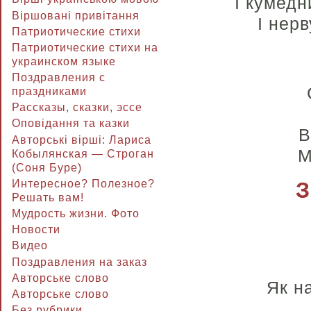
І кумедн
Віршовані привітання
І нерв
Патриотические стихи
Патриотические стихи на
украинском языке
Поздравления с
праздниками
Рассказы, сказки, эссе
Оповідання та казки
В
Авторські вірші: Лариса
М
Кобылянская — Строган
(Соня Буре)
З
Интересное? Полезное?
Решать вам!
Мудрость жизни. Фото
Новости
Видео
Поздравления на заказ
Авторське слово
Як н
Авторське слово
Без рубрики