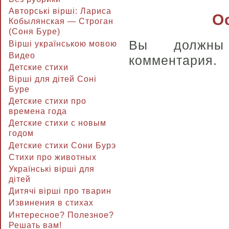
Авторські вірші: Лариса
О
Кобылянская — Строган
(Соня Буре)
Вы долж
Вірші українською мовою
Видео
комментария.
Детские стихи
Вірші для дітей Соні
Буре
Детские стихи про
времена года
Детские стихи с новым
годом
Детские стихи Сони Бурэ
Стихи про животных
Українські вірші для
дітей
Дитячі вірші про тварин
Извинения в стихах
Интересное? Полезное?
Решать вам!