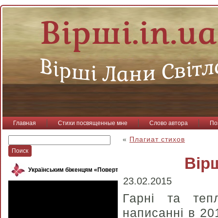
Главная
Стихи посвященные мне
Слово автора
По
«
Плагиат стихов
Вірш
Українським біженцям «Повертайся, пташко»
23.02.2015
Гарні та теп
написанні в 20