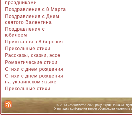
праздниками
Поздравления с 8 Марта
Поздравления с Днем
святого Валентина
Поздравления с
юбилеем
Привітання з 8 березня
Прикольные стихи
Рассказы, сказки, эссе
Романтические стихи
Стихи с днем рождения
Стихи с днем рождения
на украинском языке
Прикольные стихи
© 2013 Стихоплет.З 2022 року :Вірші. in.ua All Ri
У випадку копіювання творів обов\'якова наявність 