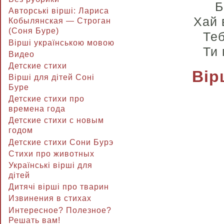
Б
Авторські вірші: Лариса
Хай 
Кобылянская — Строган
(Соня Буре)
Теб
Вірші українською мовою
Ти 
Видео
Детские стихи
Вір
Вірші для дітей Соні
Буре
Детские стихи про
времена года
Детские стихи с новым
годом
Детские стихи Сони Бурэ
Стихи про животных
Українські вірші для
дітей
Дитячі вірші про тварин
Извинения в стихах
Интересное? Полезное?
Решать вам!