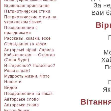
За не
Віршовані привітання
Патриотические стихи
Вам ба
Патриотические стихи на
украинском языке
Вір
Поздравления с
праздниками
Рассказы, сказки, эссе
Оповідання та казки
Авторські вірші: Лариса
Мо
Кобылянская — Строган
Хай
(Соня Буре)
Интересное? Полезное?
П
Решать вам!
Мудрость жизни. Фото
Новости
Видео
Як
Поздравления на заказ
Авторське слово
Вітанн
Авторське слово
Без рубрики