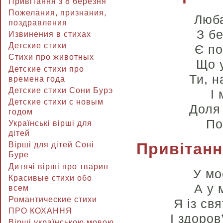
Привітання з 8 березня
Пожелания, признания,
Люба
поздравления
З б
Извинения в стихах
Детские стихи
Є по
Стихи про животных
Що у
Детские стихи про
Ти, н
времена года
Детские стихи Сони Бурэ
І
Детские стихи с новым
Доля
годом
По
Українські вірші для
дітей
Привітанн
Вірші для дітей Соні
Буре
Дитячі вірші про тварин
У мо
Красивые стихи обо
А у 
всем
Романтические стихи
Я із св
ПРО КОХАННЯ
І здоров
Вірші українською мовою