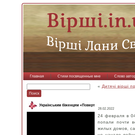
Главная
Стихи посвященные мне
Слово авто
«
Дитячі вірші п
Українським біженцям «Повертайся, пташко»
28.02.2022
24 февраля в 0
попали почти в
жилых домов, са
не начало войны