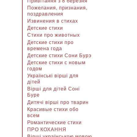
Привітання з 8 березня
Пожелания, признания,
поздравления
Извинения в стихах
Детские стихи
Стихи про животных
Детские стихи про
времена года
Детские стихи Сони Бурэ
Детские стихи с новым
годом
Українські вірші для
дітей
Вірші для дітей Соні
Буре
Дитячі вірші про тварин
Красивые стихи обо
всем
Романтические стихи
ПРО КОХАННЯ
Вірші українською мовою