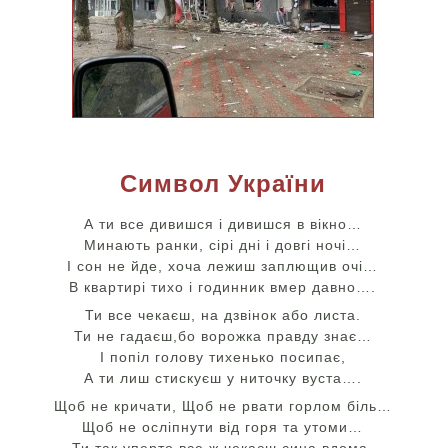
Символ України
А ти все дивишся і дивишся в вікно…
Минають ранки, сірі дні і довгі ночі…
І сон не йде, хоча лежиш заплющив очі…
В квартирі тихо і годинник вмер давно….
Ти все чекаєш, на дзвінок або листа.
Ти не гадаєш,бо ворожка правду знає…
І попіл голову тихенько посипає,
А ти лиш стискуєш у ниточку вуста….
Щоб не кричати, Щоб не рвати горлом біль…
Щоб не осліпнути від горя та утоми…