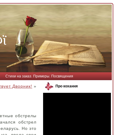
Стихи на заказ. Примеры. Посвящения
твует Дворник!
»
Про кохання
кетные обстрелы
ачался обстрел
еларусь. Но это
ыса, ввела свои