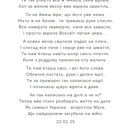
Ти так уперто все ж чекаєш сина вдома,
Хоч за вікном весну вже вкрила заметіль…
Ти не ймеш віри, що його уже нема.
Ніхто ж не бачив.. ти тримаєш руки стисло,
Все навкруги завмерло, наче все зависло,
І просто вкрила Всесвіт лютая зима….
А кожен вечір смутком падає на плечі,
І спогад все пече і серце рве на шмаття,
Ти пам’ятаєш навіть колір свого плаття,
Коли з роддому принесла оту малечу..
Ти пам’ятаєш сміх, і всі його слова.
Обличчя,постать, руки і дитячі мрії,
Ти за примарні так хапаєшся надії,
І починаєш щиро вірити в дива..
Чи так написано на долі а чи ні?
Тепер вже пізно розбирать життя на дати.
Як символ України : всиротіла Мати,
Що найдорожче загубила на війні.
22.01.25