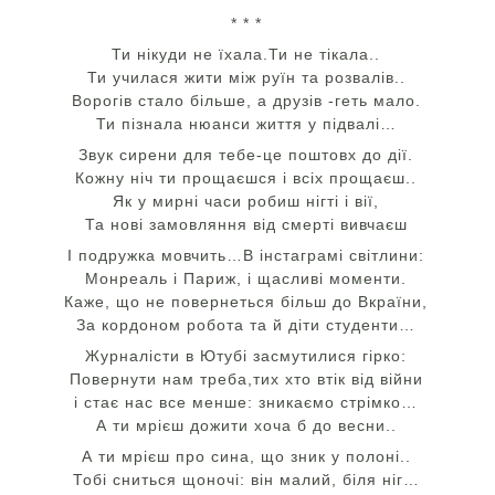
* * *
Ти нікуди не їхала.Ти не тікала..
Ти училася жити між руїн та розвалів..
Ворогів стало більше, а друзів -геть мало.
Ти пізнала нюанси життя у підвалі…
Звук сирени для тебе-це поштовх до дії.
Кожну ніч ти прощаєшся і всіх прощаєш..
Як у мирні часи робиш нігті і вії,
Та нові замовляння від смерті вивчаєш
І подружка мовчить…В інстаграмі світлини:
Монреаль і Париж, і щасливі моменти.
Каже, що не повернеться більш до Вкраїни,
За кордоном робота та й діти студенти…
Журналісти в Ютубі засмутилися гірко:
Повернути нам треба,тих хто втік від війни
і стає нас все менше: зникаємо стрімко…
А ти мрієш дожити хоча б до весни..
А ти мрієш про сина, що зник у полоні..
Тобі сниться щоночі: він малий, біля ніг…