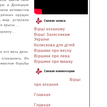
кую и Донецкую
ечили активистов
грязных орущих
ь мир, устроили
Свежие записи
кие крысы….
Вірші коханому
Украину….
Вірші Захисникам
України
Колискова для дітей
Віршики про весну
и его весь день
Віршики про лева
 отказались. Их
Віршики про мишку
символом борьбы
Свежие комментарии
Ланочка к записи
Вірші
про кохання
Ланочка к записи
Главная
Ганна Петрівна к записи
Главная