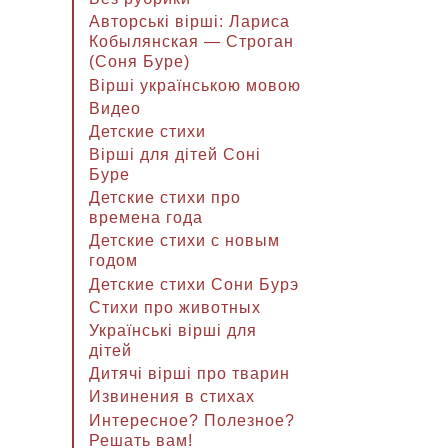
Авторські вірші: Лариса
Кобылянская — Строган
(Соня Буре)
Вірші українською мовою
Видео
Детские стихи
Вірші для дітей Соні
Буре
Детские стихи про
времена года
Детские стихи с новым
годом
Детские стихи Сони Бурэ
Стихи про животных
Українські вірші для
дітей
Дитячі вірші про тварин
Извинения в стихах
Интересное? Полезное?
Решать вам!