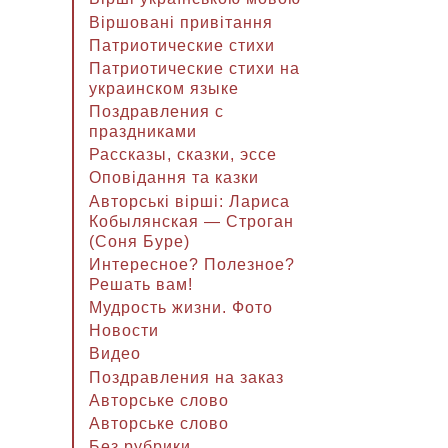
Віршовані привітання
Патриотические стихи
Патриотические стихи на
украинском языке
Поздравления с
праздниками
Рассказы, сказки, эссе
Оповідання та казки
Авторські вірші: Лариса
Кобылянская — Строган
(Соня Буре)
Интересное? Полезное?
Решать вам!
Мудрость жизни. Фото
Новости
Видео
Поздравления на заказ
Авторське слово
Авторське слово
Без рубрики