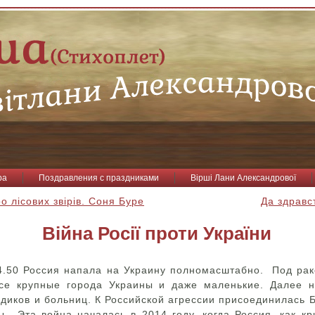
ра
Поздравления с праздниками
Вірші Лани Александрової
ро лісових звірів. Соня Буре
Да здравс
Війна Росії проти України
4.50 Россия напала на Украину полномасштабно. Под ра
се крупные города Украины и даже маленькие. Далее н
диков и больниц. К Российской агрессии присоединилась Б
.. Эта война началась в 2014 году, когда Россия, как кр