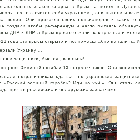
знавательных знаков сперва в Крым, а потом в Луганс
ивали тех, кто считал себя украинцем , они пытали и кал
х людей. Они привезли своих пенсионеров и каких-то 
рые создали якобы референдум и нагло пытаясь обманут
ием ДНР и ЛНР, а Крым просто отжали..как грязные и мел
022 года эти крысы открыто и полномасштабно напали на 
терзали Украину…..
наши защитники, бьются , как львы!
 острове Змеиный погибли 13 пограничников. Они защищал
лагали пограничникам сдаться, но украинские защитники
а «Русский военный корабль? Иди на хуй!». Они стали 
ода против российских и белорусских захватчиков..