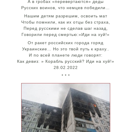
А в гробах «перевертаются» деды
Русских воинов, что немцев победили…
Нашим детям разрешим, освоить мат
Чтобы помнили, как их отцы без страха,
Перед русскими не сделав шаг назад,
Говорили перед смертью:»Иди на хуй!»
От ракет российских города горяд
Украинские… Но это твой путь к краху..
И по всей планете люди говорят:
Как девиз: » Корабль русский? Иди на хуй!»
28.02.2022
* * *