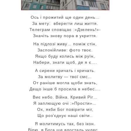
Ось і прожитий ще один день…
За мету: вберегти лиш життя.
Телеграм сповіщає :»Дзелень!»-
Значіть знову пора в укриття.
На підлозі живу… поміж стін,
Заспокійливе: фото твоє.
Якщо буду колись між руїн,
Набери, знати щоб, де я є….
А сирени кричать і кричать.
За молитву — твої смс…
От раніше могла щоби знать,
Дещо інше б просила в небес….
Виє небо. Війна. Кривий Ріг…
Я заплющую очі :»Прости»…
Ох, якби Бог повірити міг,
Що роз’єднує наші світи..
Я молитимусь так, без ікон.
Вірю, в Бога ще вдосталь чудес…