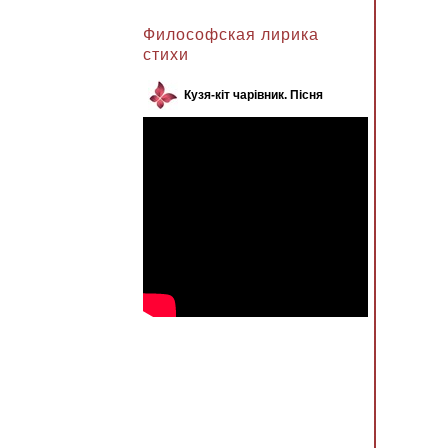
Анжела к записи
Философская лирика
стихи
Кузя-кіт чарівник. Пісня