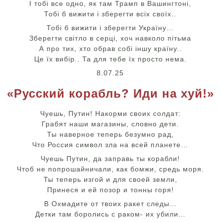
І тобі все одно, як там Трамп в Вашингтоні,
Тобі б вижити і зберегти всіх своїх..
Тобі б вижити і зберегти Україну…
Зберегти світло в серці, хоч навколо пітьма
А про тих, хто обрав собі іншу країну..
Це їх вибір.. Та для тебе їх просто нема.
8.07.25
«Русский корабль? Иди на хуй!»
Чуешь, Путин! Накорми своих солдат:
Грабят наши магазины, словно дети.
Ты наверное теперь безумно рад,
Что Россия символ зла на всей планете…
Чуешь Путин, да заправь ты корабли!
Чтоб не попрошайничали, как бомжи, средь моря.
Ты теперь изгой и для своей земли,
Принеся и ей позор и тонны горя!
В Охмадите от твоих ракет следы…
Детки там боролись с раком- их убили…