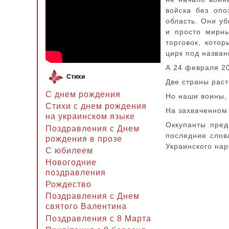
войска без опо
область. Они уб
и просто мирны
торговок, кото
цирк под назван
А 24 февраля 2
Стихи
Две страны рас
С днем рождения
Но наши воины, 
Стихи с днем рождения
На захваченном
на украинском языке
Оккупанты пред
Поздравления с Днем
последние слов
рождения в прозе
Украинского нар
C юбилеем
Новогодние
поздравления
Рождество
Поздравления с Днем
святого Валентина
Поздравления с 8 Марта