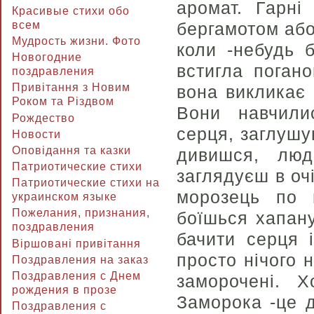
аромат. Гарні
Красивые стихи обо
всем
бергамотом аб
Мудрость жизни. Фото
коли -небудь 
Новогодние
встигла погано
поздравления
Привітання з Новим
вона викликає 
Роком та Різдвом
Вони навчили
Рождество
серця, заглушу
Новости
Оповідання та казки
дивишся, люд
Патриотические стихи
заглядуєш в оч
Патриотические стихи на
морозець по ш
украинском языке
Пожелания, признания,
боїшься хапану
поздравления
бачити серця 
Віршовані привітання
просто нічого 
Поздравления на заказ
Поздравления с Днем
заморочені. 
рождения в прозе
Заморока -це д
Поздравления с