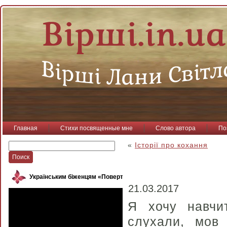
Главная
Стихи посвященные мне
Слово автора
По
«
Історії про кохання
Українським біженцям «Повертайся, пташко»
21.03.2017
Я хочу навчи
слухали, мов 