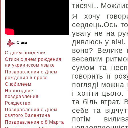
тисячі.. Можли
Я хочу говор
сердець.Ось т
увагу не на ру
дивлюсь у вічі
Стихи
воно? Велике і
С днем рождения
веселим ритмом
Стихи с днем рождения
на украинском языке
сумом та несп
Поздравления с Днем
говорить її ро
рождения в прозе
погляді можна 
C юбилеем
Новогодние
і хотіти цього
поздравления
та біль втрат.
Рождество
себе та відчут
Поздравления с Днем
святого Валентина
потім вилив
Поздравления с 8 Марта
невдоволенні