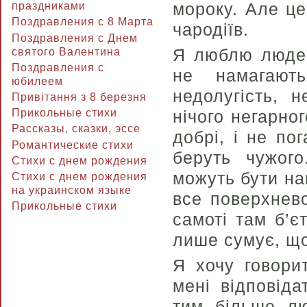
мороку. Але це
праздниками
Поздравления с 8 Марта
чародіїв.
Поздравления с Днем
Я люблю людей
святого Валентина
Поздравления с
не намагают
юбилеем
недолугість, 
Привітання з 8 березня
Прикольные стихи
нічого негарног
Рассказы, сказки, эссе
добрі, і не по
Романтические стихи
беруть чужог
Стихи с днем рождения
можуть бути на
Стихи с днем рождения
на украинском языке
все поверхнево
Прикольные стихи
самоті там б’є
лише сумує, що
Я хочу говори
мені відповіда
тим більше лю