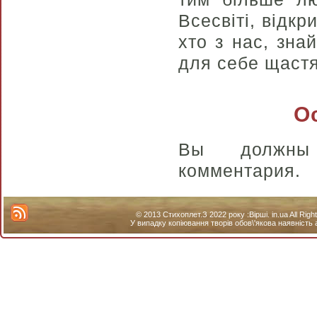
Всесвіті, відкр
хто з нас, зна
для себе щастя
О
Вы долж
комментария.
© 2013 Стихоплет.З 2022 року :Вірші. in.ua All Ri
У випадку копіювання творів обов\'якова наявність 