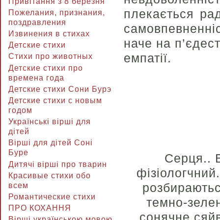
Привітання з 8 березня
плекається рад
Пожелания, признания,
поздравления
самовпевненні
Извинения в стихах
наче на п’єдес
Детские стихи
емпатії.
Стихи про животных
Детские стихи про
времена года
Детские стихи Сони Бурэ
Детские стихи с новым
годом
Українські вірші для
дітей
Вірші для дітей Соні
Буре
Серця.. В
Дитячі вірші про тварин
фізіологчний
Красивые стихи обо
розбираютьс
всем
Романтические стихи
темно-зелен
ПРО КОХАННЯ
сонячне сяйв
Вірші українською мовою