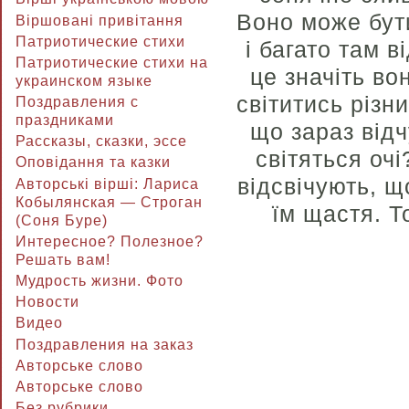
Воно може бути
Віршовані привітання
Патриотические стихи
і багато там в
Патриотические стихи на
це значіть во
украинском языке
світитись різн
Поздравления с
праздниками
що зараз відч
Рассказы, сказки, эссе
світяться очі
Оповідання та казки
відсвічують, щ
Авторські вірші: Лариса
Кобылянская — Строган
їм щастя. Т
(Соня Буре)
Интересное? Полезное?
Решать вам!
Мудрость жизни. Фото
Новости
Видео
Поздравления на заказ
Авторське слово
Авторське слово
Без рубрики