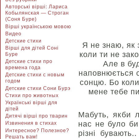
Авторські вірші: Лариса
Кобылянская — Строган
(Соня Буре)
Вірші українською мовою
Видео
Детские стихи
Я не знаю, як 
Вірші для дітей Соні
коли ти не зак
Буре
Детские стихи про
Але в бу
времена года
наповнюється с
Детские стихи с новым
сонцю. Бо коли 
годом
Детские стихи Сони Бурэ
мене тебе пи
Стихи про животных
Українські вірші для
дітей
Мабуть, якби 
Дитячі вірші про тварин
нас не було би
Извинения в стихах
Интересное? Полезное?
різні бувають.
Решать вам!