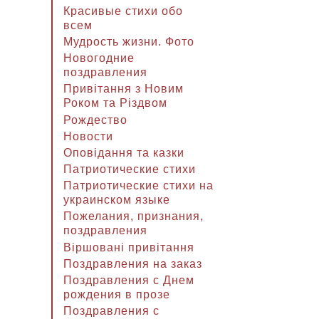
Красивые стихи обо
всем
Мудрость жизни. Фото
Новогодние
поздравления
Привітання з Новим
Роком та Різдвом
Рождество
Новости
Оповідання та казки
Патриотические стихи
Патриотические стихи на
украинском языке
Пожелания, признания,
поздравления
Віршовані привітання
Поздравления на заказ
Поздравления с Днем
рождения в прозе
Поздравления с