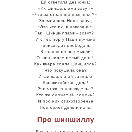
Ей ответила девчонка:
«Их шиншиллами зовут!»
«Что за странное названье?»-
Засмеялась Надя вдруг,
«Это что их, в наказанье,
Так «Шиншиллами» зовут?»
И с тех пор у Нади в жизни
Происходит дребедень:
В голове ее все мысли
О шиншилле целый день!.
Как вчера спала шиншилла?
Что покушала она?
И шиншилла ей затмила
Все житейские дела!
Это чтож за наважденье?
Кто же сможет ей помочь?
И про них стихотворенье
Повторяет день и ночь.
Про шиншиллу
Как-то раз одна шиншилла