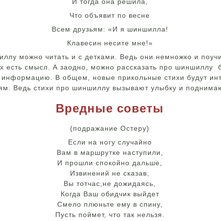
И тогда она решила,
Что объявит по весне
Всем друзьям: «И я шиншилла!
Клавесин несите мне!»
ллу можно читать и с детками. Ведь они немножко и поуч
х есть смысл. А заодно, можно рассказать про шиншиллу 
 информацию. В общем, новые прикольные стихи будут ин
тям. Ведь стихи про шиншиллу вызывают улыбку и поднима
Вредные советы
(подражание Остеру)
Если на ногу случайно
Вам в маршрутке наступили,
И прошли спокойно дальше,
Извинений не сказав,
Вы тотчас,не дожидаясь,
Когда Ваш обидчик выйдет
Смело плюньте ему в спину,
Пусть поймет, что так нельзя.