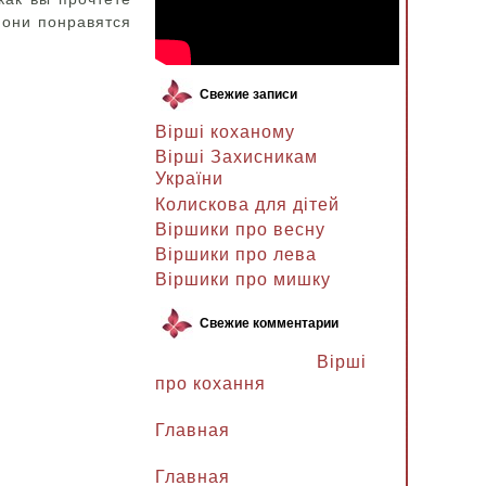
 они понравятся
Свежие записи
Вірші коханому
Вірші Захисникам
України
Колискова для дітей
Віршики про весну
Віршики про лева
Віршики про мишку
Свежие комментарии
Ланочка к записи
Вірші
про кохання
Ланочка к записи
Главная
Ганна Петрівна к записи
Главная