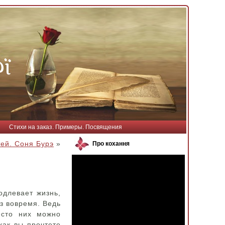
Стихи на заказ. Примеры. Посвящения
тей. Соня Бурэ
»
Про кохання
одлевает жизнь,
аз вовремя. Ведь
есто них можно
как вы прочтете