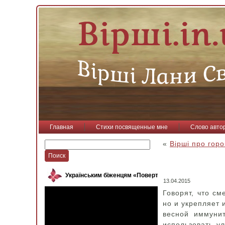
Главная
Стихи посвященные мне
Слово авто
«
Вірші про гор
Українським біженцям «Повертайся, пташко»
13.04.2015
Говорят, что см
но и укрепляет 
весной иммуни
использовать ул