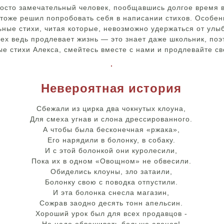
росто замечательный человек, пообщавшись долгое время в
 тоже решил попробовать себя в написании стихов. Особе
ные стихи, читая которые, невозможно удержаться от улыбк
ех ведь продлевает жизнь — это знает даже школьник, поэ
е стихи Алекса, смейтесь вместе с нами и продлевайте св
Невероятная история
Сбежали из цирка два чокнутых клоуна,
Для смеха угнав и слона дрессированного.
А чтобы была бесконечная «ржака»,
Его нарядили в болонку, в собаку.
И с этой болонкой они куролесили,
Пока их в одном «Овощном» не обвесили.
Обиделись клоуны, зло затаили,
Болонку свою с поводка отпустили.
И эта болонка снесла магазин,
Сожрав заодно десять тонн апельсин.
Хороший урок был для всех продавцов -