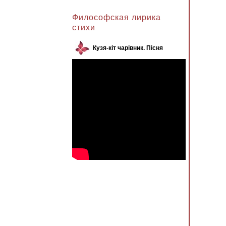
Анжела к записи
Философская лирика
стихи
Кузя-кіт чарівник. Пісня