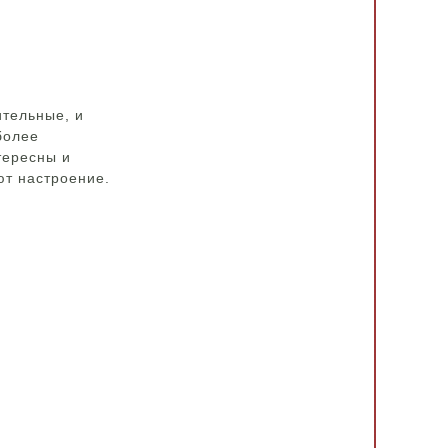
ительные, и
более
тересны и
ют настроение.