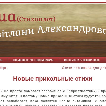
ра
Поздравления с праздниками
Вірші Лани Александрової
обця
Стихи про ежика для де
Новые прикольные стихи
ех не просто помогает справиться с неприятностями и пр
иммунитет. И поэтому новые прикольные стихи будут как р
тет ослабевает, пока появятся новые витаминки. И вм
ыбку и смех, которые обязательно появятся после того, 