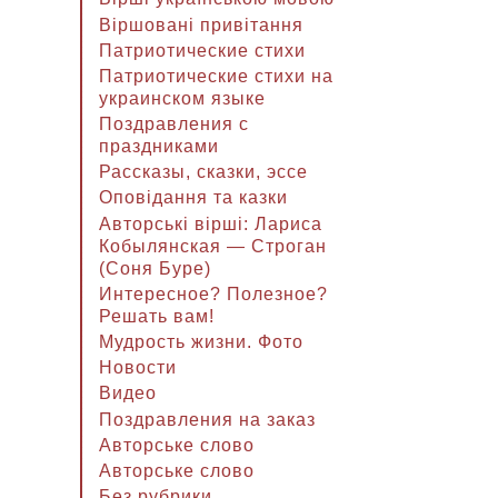
Віршовані привітання
Патриотические стихи
Патриотические стихи на
украинском языке
Поздравления с
праздниками
Рассказы, сказки, эссе
Оповідання та казки
Авторські вірші: Лариса
Кобылянская — Строган
(Соня Буре)
Интересное? Полезное?
Решать вам!
Мудрость жизни. Фото
Новости
Видео
Поздравления на заказ
Авторське слово
Авторське слово
Без рубрики