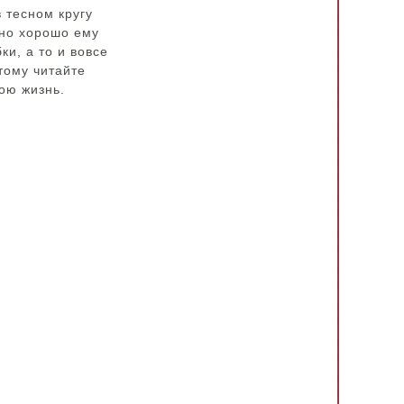
 тесном кругу
нно хорошо ему
и, а то и вовсе
тому читайте
ою жизнь.