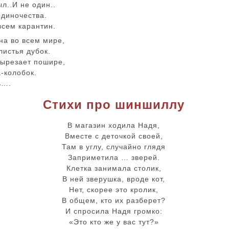
л..И не один..
одиночества.
всем карантин.
на во всем мире,
листья дубок.
вырезает пошире,
-колобок.
ь….
Стихи про шиншиллу
В магазин ходила Надя,
Вместе с деточкой своей,
Там в углу, случайно глядя
Заприметила … зверей.
Клетка занимала столик,
В ней зверушка, вроде кот,
Нет, скорее это кролик,
В общем, кто их разберет?
И спросила Надя громко:
«Это кто же у вас тут?»