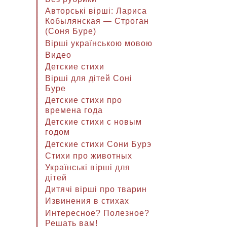
Авторські вірші: Лариса
Кобылянская — Строган
(Соня Буре)
Вірші українською мовою
Видео
Детские стихи
Вірші для дітей Соні
Буре
Детские стихи про
времена года
Детские стихи с новым
годом
Детские стихи Сони Бурэ
Стихи про животных
Українські вірші для
дітей
Дитячі вірші про тварин
Извинения в стихах
Интересное? Полезное?
Решать вам!