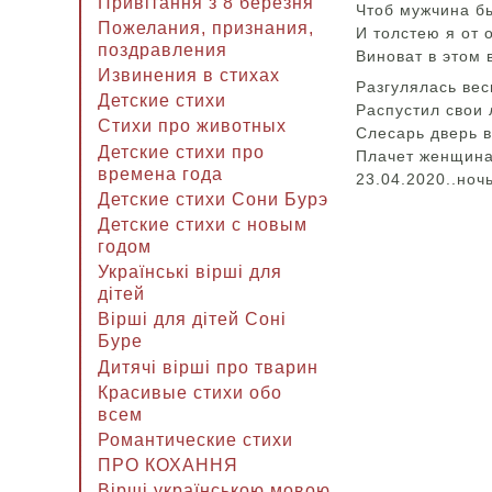
Привітання з 8 березня
Чтоб мужчина бы
Пожелания, признания,
И толстею я от 
поздравления
Виноват в этом 
Извинения в стихах
Разгулялась вес
Детские стихи
Распустил свои 
Стихи про животных
Слесарь дверь 
Детские стихи про
Плачет женщина
времена года
23.04.2020..ноч
Детские стихи Сони Бурэ
Детские стихи с новым
годом
Українські вірші для
дітей
Вірші для дітей Соні
Буре
Дитячі вірші про тварин
Красивые стихи обо
всем
Романтические стихи
ПРО КОХАННЯ
Вірші українською мовою