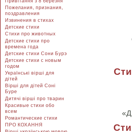
Привітання з 8 березня
Пожелания, признания,
поздравления
Извинения в стихах
Детские стихи
Стихи про животных
Детские стихи про
времена года
Детские стихи Сони Бурэ
Детские стихи с новым
годом
Сти
Українські вірші для
дітей
Вірші для дітей Соні
Буре
Дитячі вірші про тварин
Красивые стихи обо
всем
«Д
Романтические стихи
Сти
ПРО КОХАННЯ
Вірші українською мовою