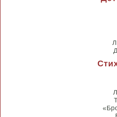
Л
Д
Сти
Л
«Бро