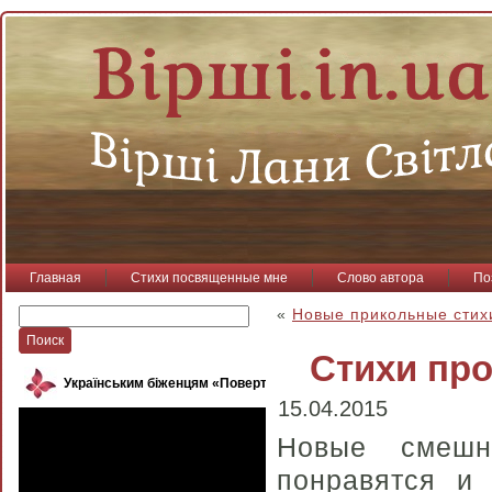
Главная
Стихи посвященные мне
Слово автора
По
«
Новые прикольные стих
Стихи про
Українським біженцям «Повертайся, пташко»
15.04.2015
Новые смешн
понравятся и