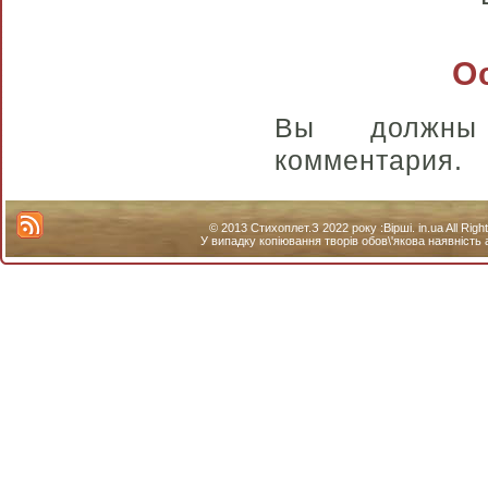
О
Вы долж
комментария.
© 2013 Стихоплет.З 2022 року :Вірші. in.ua All Ri
У випадку копіювання творів обов\'якова наявність 