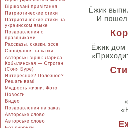
Віршовані привітання
Ёжик выпил
Патриотические стихи
И пошел 
Патриотические стихи на
украинском языке
Кор
Поздравления с
праздниками
Рассказы, сказки, эссе
Ёжик дом 
Оповідання та казки
«Приходит
Авторські вірші: Лариса
Кобылянская — Строган
Сти
(Соня Буре)
Интересное? Полезное?
Решать вам!
Мудрость жизни. Фото
Новости
Видео
Поздравления на заказ
«
Авторське слово
Авторське слово
Е
Без рубрики