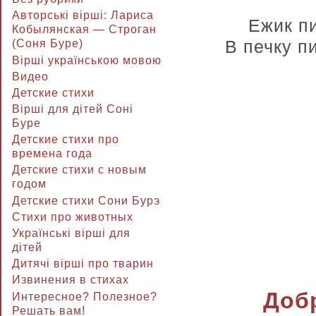
Авторські вірші: Лариса
Ежик пи
Кобылянская — Строган
В печку п
(Соня Буре)
Вірші українською мовою
Видео
Детские стихи
Вірші для дітей Соні
Буре
Детские стихи про
времена года
Детские стихи с новым
годом
Детские стихи Сони Бурэ
Стихи про животных
Українські вірші для
дітей
Дитячі вірші про тварин
Извинения в стихах
Доб
Интересное? Полезное?
Решать вам!