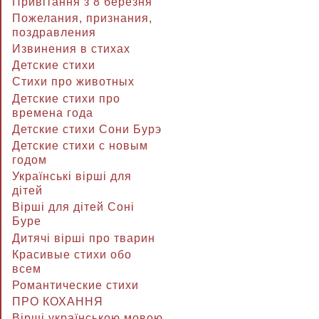
Привітання з 8 березня
Пожелания, признания,
поздравления
Извинения в стихах
Детские стихи
Стихи про животных
Детские стихи про
времена года
Детские стихи Сони Бурэ
Детские стихи с новым
годом
Українські вірші для
дітей
Вірші для дітей Соні
Буре
Дитячі вірші про тварин
Красивые стихи обо
всем
Романтические стихи
ПРО КОХАННЯ
Вірші українською мовою