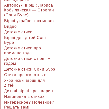
Авторські вірші: Лариса
Кобылянская — Строган
(Соня Буре)
Вірші українською мовою
Видео
Детские стихи
Вірші для дітей Соні
Буре
Детские стихи про
времена года
Детские стихи с новым
годом
Детские стихи Сони Бурэ
Стихи про животных
Українські вірші для
дітей
Дитячі вірші про тварин
Извинения в стихах
Интересное? Полезное?
Решать вам!