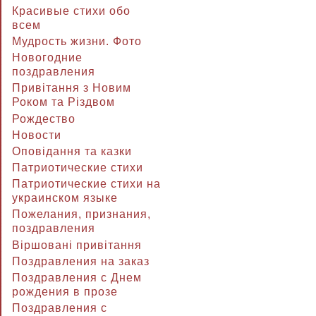
Красивые стихи обо
всем
Мудрость жизни. Фото
Новогодние
поздравления
Привітання з Новим
Роком та Різдвом
Рождество
Новости
Оповідання та казки
Патриотические стихи
Патриотические стихи на
украинском языке
Пожелания, признания,
поздравления
Віршовані привітання
Поздравления на заказ
Поздравления с Днем
рождения в прозе
Поздравления с