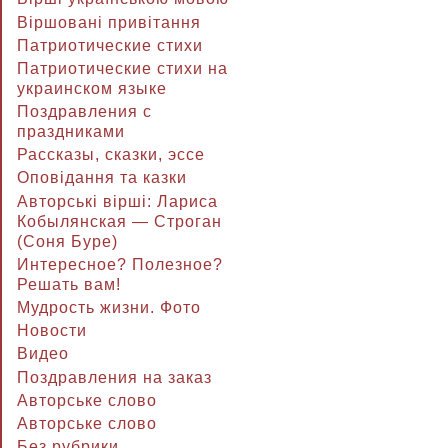
Віршовані привітання
Патриотические стихи
Патриотические стихи на
украинском языке
Поздравления с
праздниками
Рассказы, сказки, эссе
Оповідання та казки
Авторські вірші: Лариса
Кобылянская — Строган
(Соня Буре)
Интересное? Полезное?
Решать вам!
Мудрость жизни. Фото
Новости
Видео
Поздравления на заказ
Авторське слово
Авторське слово
Без рубрики