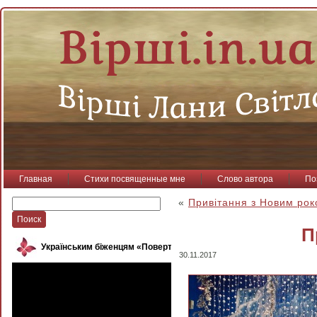
Главная
Стихи посвященные мне
Слово автора
По
«
Привітання з Новим рок
П
Українським біженцям «Повертайся, пташко»
30.11.2017