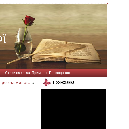
Стихи на заказ. Примеры. Посвящения
про осьминога
»
Про кохання