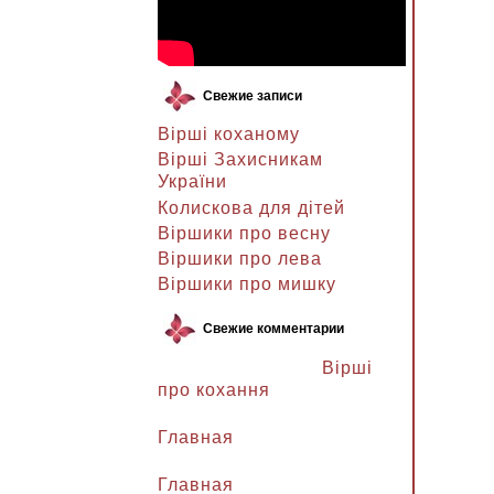
Свежие записи
Вірші коханому
Вірші Захисникам
України
Колискова для дітей
Віршики про весну
Віршики про лева
Віршики про мишку
Свежие комментарии
Ланочка к записи
Вірші
про кохання
Ланочка к записи
Главная
Ганна Петрівна к записи
Главная