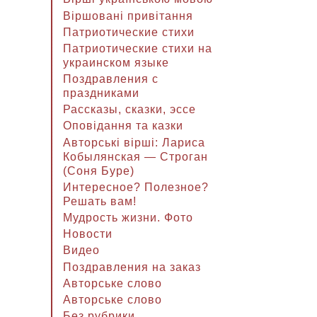
Віршовані привітання
Патриотические стихи
Патриотические стихи на
украинском языке
Поздравления с
праздниками
Рассказы, сказки, эссе
Оповідання та казки
Авторські вірші: Лариса
Кобылянская — Строган
(Соня Буре)
Интересное? Полезное?
Решать вам!
Мудрость жизни. Фото
Новости
Видео
Поздравления на заказ
Авторське слово
Авторське слово
Без рубрики