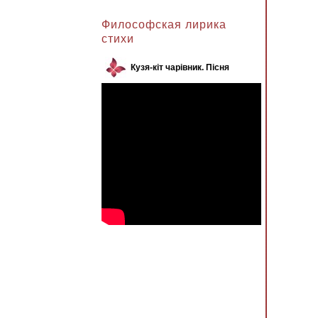
Анжела к записи
Философская лирика
стихи
Кузя-кіт чарівник. Пісня