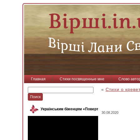
Главная
Стихи посвященные мне
Слово авто
«
Стихи о креве
Українським біженцям «Повертайся, пташко»
30.08.2020