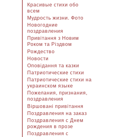
Красивые стихи обо
всем
Мудрость жизни. Фото
Новогодние
поздравления
Привітання з Новим
Роком та Різдвом
Рождество
Новости
Оповідання та казки
Патриотические стихи
Патриотические стихи на
украинском языке
Пожелания, признания,
поздравления
Віршовані привітання
Поздравления на заказ
Поздравления с Днем
рождения в прозе
Поздравления с