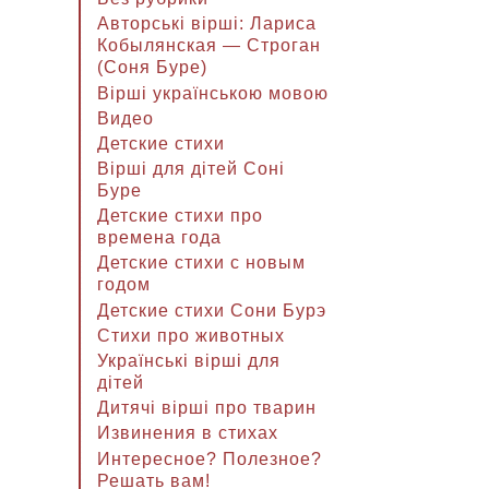
Авторські вірші: Лариса
Кобылянская — Строган
(Соня Буре)
Вірші українською мовою
Видео
Детские стихи
Вірші для дітей Соні
Буре
Детские стихи про
времена года
Детские стихи с новым
годом
Детские стихи Сони Бурэ
Стихи про животных
Українські вірші для
дітей
Дитячі вірші про тварин
Извинения в стихах
Интересное? Полезное?
Решать вам!