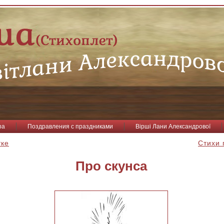
ра
Поздравления с праздниками
Вірші Лани Александрової
тке
Стихи 
Про скунса