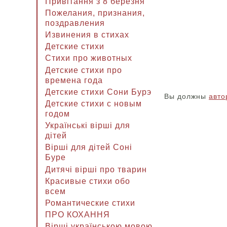
Привітання з 8 березня
Пожелания, признания,
поздравления
Извинения в стихах
Детские стихи
Стихи про животных
Детские стихи про
времена года
Детские стихи Сони Бурэ
Вы должны
авто
Детские стихи с новым
годом
Українські вірші для
дітей
Вірші для дітей Соні
Буре
Дитячі вірші про тварин
Красивые стихи обо
всем
Романтические стихи
ПРО КОХАННЯ
Вірші українською мовою