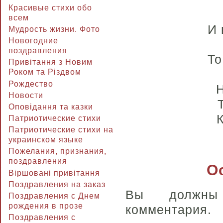
Красивые стихи обо
всем
И 
Мудрость жизни. Фото
Новогодние
поздравления
То
Привітання з Новим
Роком та Різдвом
Рождество
Н
Новости
Оповідання та казки
Патриотические стихи
Патриотические стихи на
украинском языке
Пожелания, признания,
поздравления
О
Віршовані привітання
Поздравления на заказ
Вы долж
Поздравления с Днем
рождения в прозе
комментария.
Поздравления с