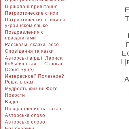
Віршовані привітання
Е
Патриотические стихи
Т
Патриотические стихи на
украинском языке
Поздравления с
праздниками
Рассказы, сказки, эссе
Оповідання та казки
Е
Авторські вірші: Лариса
Цв
Кобылянская — Строган
(Соня Буре)
Интересное? Полезное?
А
Решать вам!
Мудрость жизни. Фото
Новости
Видео
Поздравления на заказ
Авторське слово
Авторське слово
Без рубрики