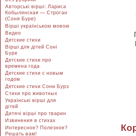
Авторські вірші: Лариса
Кобылянская — Строган
(Соня Буре)
Вірші українською мовою
Видео
Детские стихи
Вірші для дітей Соні
Буре
Детские стихи про
времена года
Детские стихи с новым
годом
Детские стихи Сони Бурэ
Стихи про животных
Українські вірші для
дітей
Дитячі вірші про тварин
Извинения в стихах
Кор
Интересное? Полезное?
Решать вам!