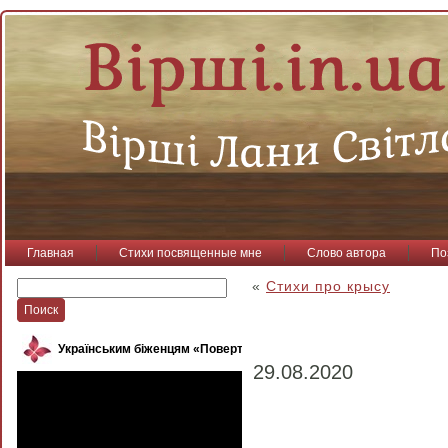
Главная
Стихи посвященные мне
Слово автора
По
«
Стихи про крысу
Українським біженцям «Повертайся, пташко»
29.08.2020