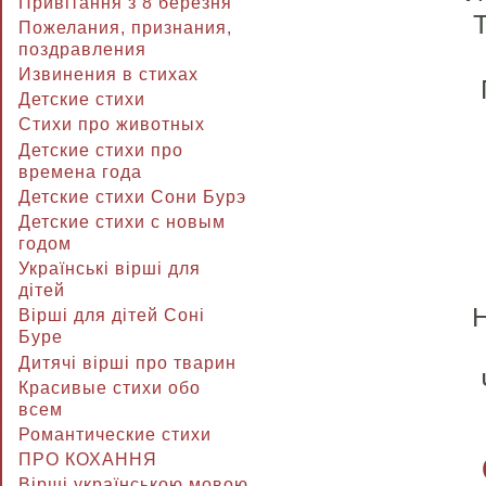
Привітання з 8 березня
Пожелания, признания,
поздравления
Извинения в стихах
Детские стихи
Стихи про животных
Детские стихи про
времена года
Детские стихи Сони Бурэ
Детские стихи с новым
годом
Українські вірші для
дітей
Вірші для дітей Соні
Буре
Дитячі вірші про тварин
Красивые стихи обо
всем
Романтические стихи
ПРО КОХАННЯ
Вірші українською мовою