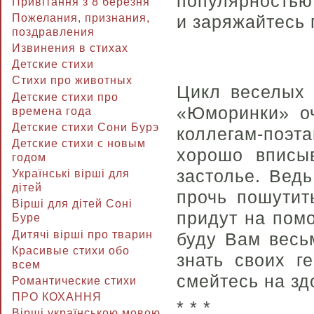
популярностью.
Привітання з 8 березня
Пожелания, признания,
и заряжайтесь 
поздравления
Извинения в стихах
Детские стихи
Стихи про животных
Цикл веселых 
Детские стихи про
«Юморинки» оч
времена года
Детские стихи Сони Бурэ
коллегам-поэт
Детские стихи с новым
хорошо вписы
годом
застолье. Ведь
Українські вірші для
дітей
прочь пошутит
Вірші для дітей Соні
придут на помо
Буре
Дитячі вірші про тварин
буду Вам весь
Красивые стихи обо
знать своих г
всем
смейтесь на зд
Романтические стихи
ПРО КОХАННЯ
* * *
Вірші українською мовою