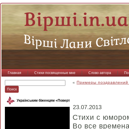
Главная
Стихи посвященные мне
Слово автора
По
«
Примеры поздравлений 
Українським біженцям «Повертайся, пташко»
23.07.2013
Стихи с юмором
Во все времен