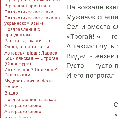
На вокзале взя
Віршовані привітання
Патриотические стихи
Мужичок спеши
Патриотические стихи на
украинском языке
Сел и вместо с
Поздравления с
праздниками
«Трогай! » — го
Рассказы, сказки, эссе
А таксист чуть 
Оповідання та казки
Авторські вірші: Лариса
Видел в жизни 
Кобылянская — Строган
(Соня Буре)
Густо — густо 
Интересное? Полезное?
И его потрогал!
Решать вам!
Мудрость жизни. Фото
Новости
Видео
Поздравления на заказ
С
Авторське слово
Авторське слово
«
Без рубрики