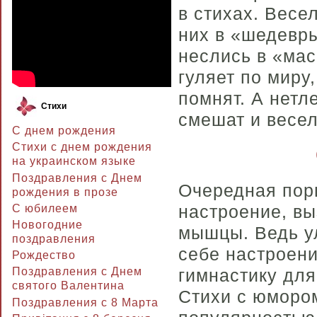
в стихах. Весе
них в «шедевр
неслись в «мас
гуляет по миру
помнят. А нет
Стихи
смешат и весел
С днем рождения
Стихи с днем рождения
на украинском языке
Поздравления с Днем
Очередная пор
рождения в прозе
настроение, вы
C юбилеем
Новогодние
мышцы. Ведь у
поздравления
себе настроени
Рождество
гимнастику для
Поздравления с Днем
святого Валентина
Стихи с юмором
Поздравления с 8 Марта