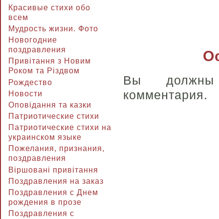
Красивые стихи обо
всем
Мудрость жизни. Фото
Новогодние
поздравления
О
Привітання з Новим
Роком та Різдвом
Вы долж
Рождество
комментария.
Новости
Оповідання та казки
Патриотические стихи
Патриотические стихи на
украинском языке
Пожелания, признания,
поздравления
Віршовані привітання
Поздравления на заказ
Поздравления с Днем
рождения в прозе
Поздравления с