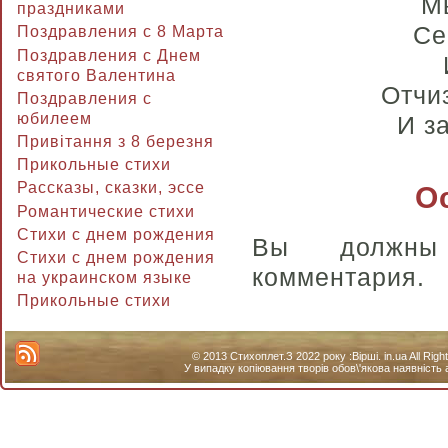
М
праздниками
Се
Поздравления с 8 Марта
Поздравления с Днем
святого Валентина
Отчи
Поздравления с
юбилеем
И з
Привітання з 8 березня
Прикольные стихи
Рассказы, сказки, эссе
О
Романтические стихи
Стихи с днем рождения
Вы долж
Стихи с днем рождения
комментария.
на украинском языке
Прикольные стихи
© 2013 Стихоплет.З 2022 року :Вірші. in.ua All Ri
У випадку копіювання творів обов\'якова наявність 