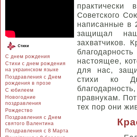
практически
Советского Со
написанные в 2
защищал наш
захватчиков. 
Стихи
благодарность
С днем рождения
настоящее, ко
Стихи с днем рождения
для нас, защ
на украинском языке
Поздравления с Днем
стихи ко Д
рождения в прозе
благодарност
C юбилеем
правнукам. Пот
Новогодние
поздравления
тех пор они жи
Рождество
Поздравления с Днем
Кра
святого Валентина
Поздравления с 8 Марта