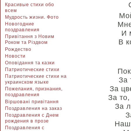
Красивые стихи обо
всем
Мо
Мудрость жизни. Фото
Мне
Новогодние
поздравления
И 
Привітання з Новим
В к
Роком та Різдвом
Рождество
Новости
Оповідання та казки
Пок
Патриотические стихи
Патриотические стихи на
За 
украинском языке
За цв
Пожелания, признания,
поздравления
За то
Віршовані привітання
За л
Поздравления на заказ
З
Поздравления с Днем
рождения в прозе
Наш 
Поздравления с