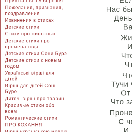
Есл
Привітання з 8 березня
Пожелания, признания,
Нас бы
поздравления
День
Извинения в стихах
Ва
Детские стихи
Стихи про животных
Жи
Детские стихи про
И
времена года
Детские стихи Сони Бурэ
Чт
Детские стихи с новым
Ч
годом
Українські вірші для
Чт
дітей
Тучи 
Вірші для дітей Соні
От
Буре
Дитячі вірші про тварин
Что з
Красивые стихи обо
Проне
всем
Романтические стихи
С ч
ПРО КОХАННЯ
И 
Вірші українською мовою