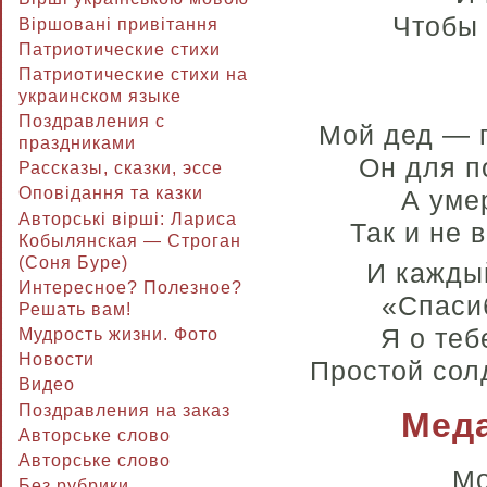
Чтобы 
Віршовані привітання
Патриотические стихи
Патриотические стихи на
украинском языке
Поздравления с
Мой дед — г
праздниками
Он для п
Рассказы, сказки, эссе
Оповідання та казки
А умер
Авторські вірші: Лариса
Так и не 
Кобылянская — Строган
(Соня Буре)
И каждый
Интересное? Полезное?
«Спасиб
Решать вам!
Я о теб
Мудрость жизни. Фото
Новости
Простой сол
Видео
Поздравления на заказ
Меда
Авторське слово
Авторське слово
Мо
Без рубрики