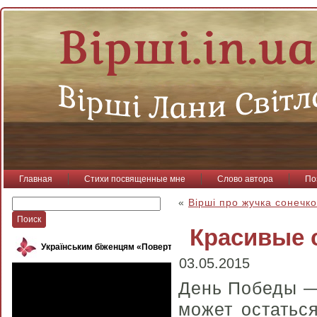
Главная
Стихи посвященные мне
Слово автора
По
«
Вірші про жучка сонечко
Красивые с
Українським біженцям «Повертайся, пташко»
03.05.2015
День Победы —
может остатьс