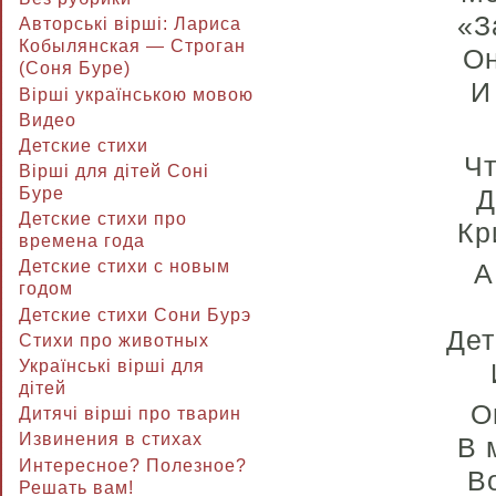
«З
Авторські вірші: Лариса
Кобылянская — Строган
О
(Соня Буре)
И
Вірші українською мовою
Видео
Детские стихи
Чт
Вірші для дітей Соні
Д
Буре
Детские стихи про
Кр
времена года
Детские стихи с новым
А
годом
Детские стихи Сони Бурэ
Дет
Стихи про животных
Українські вірші для
дітей
О
Дитячі вірші про тварин
Извинения в стихах
В 
Интересное? Полезное?
В
Решать вам!