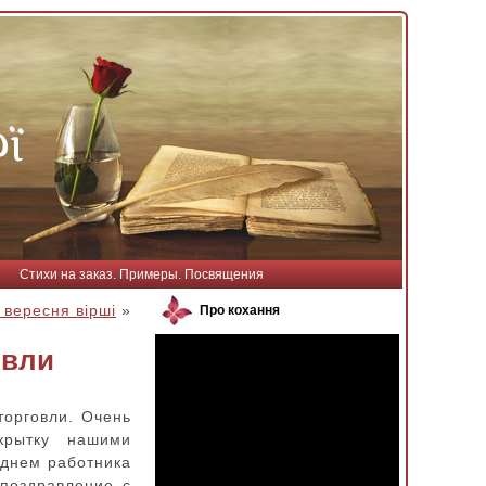
Стихи на заказ. Примеры. Посвящения
вересня вірші
»
Про кохання
овли
торговли. Очень
крытку нашими
 днем работника
поздравление с