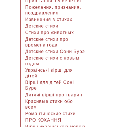
Привітання з 8 березня
Пожелания, признания,
поздравления
Извинения в стихах
Детские стихи
Стихи про животных
Детские стихи про
времена года
Детские стихи Сони Бурэ
Детские стихи с новым
годом
Українські вірші для
дітей
Вірші для дітей Соні
Буре
Дитячі вірші про тварин
Красивые стихи обо
всем
Романтические стихи
ПРО КОХАННЯ
Вірші українською мовою