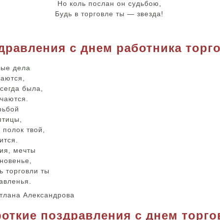
Но коль послан он судьбою,
Будь в торговле ты — звезда!
дравления с днем работника торг
вые дела
чаются,
сегда была,
учаются.
рьбой
птицы,
 полок твой,
ится.
ия, мечты
новенье,
ь торговли ты
авленья.
етлана Александрова
откие поздравления с днем торго