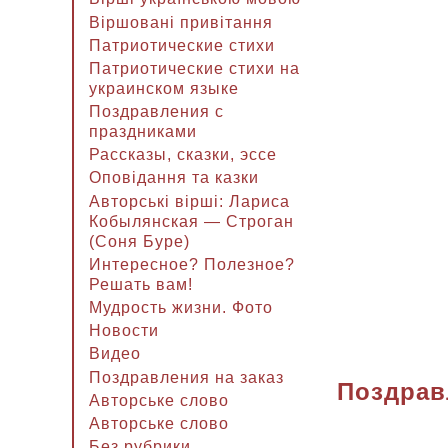
Віршовані привітання
Патриотические стихи
Патриотические стихи на
украинском языке
Поздравления с
праздниками
Рассказы, сказки, эссе
Оповідання та казки
Авторські вірші: Лариса
Кобылянская — Строган
(Соня Буре)
Интересное? Полезное?
Решать вам!
Мудрость жизни. Фото
Новости
Видео
Поздравления на заказ
Поздрав
Авторське слово
Авторське слово
Без рубрики