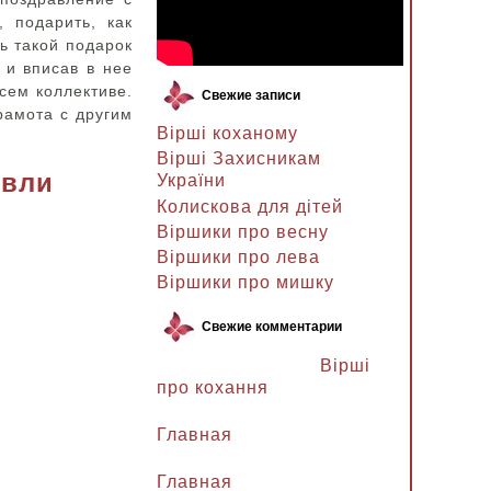
 подарить, как
ь такой подарок
 и вписав в нее
сем коллективе.
Свежие записи
рамота с другим
Вірші коханому
Вірші Захисникам
овли
України
Колискова для дітей
Віршики про весну
Віршики про лева
Віршики про мишку
Свежие комментарии
Ланочка к записи
Вірші
про кохання
Ланочка к записи
Главная
Ганна Петрівна к записи
Главная