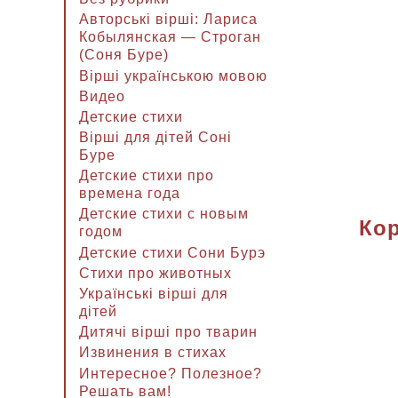
Авторські вірші: Лариса
Кобылянская — Строган
(Соня Буре)
Вірші українською мовою
Видео
Детские стихи
Вірші для дітей Соні
Буре
Детские стихи про
времена года
Детские стихи с новым
Кор
годом
Детские стихи Сони Бурэ
Стихи про животных
Українські вірші для
дітей
Дитячі вірші про тварин
Извинения в стихах
Интересное? Полезное?
Решать вам!