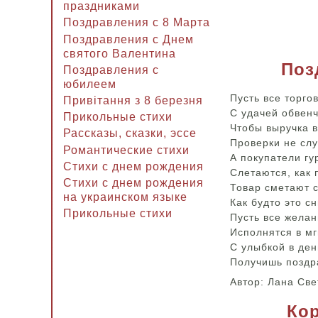
праздниками
Поздравления с 8 Марта
Поздравления с Днем
святого Валентина
Поз
Поздравления с
юбилеем
Пусть все торго
Привітання з 8 березня
С удачей обвен
Прикольные стихи
Чтобы выручка в
Рассказы, сказки, эссе
Проверки не сл
Романтические стихи
А покупатели гу
Стихи с днем рождения
Слетаются, как 
Стихи с днем рождения
Товар сметают с
на украинском языке
Как будто это сн
Прикольные стихи
Пусть все желан
Исполнятся в мг
С улыбкой в ден
Получишь поздр
Автор: Лана Св
Кор