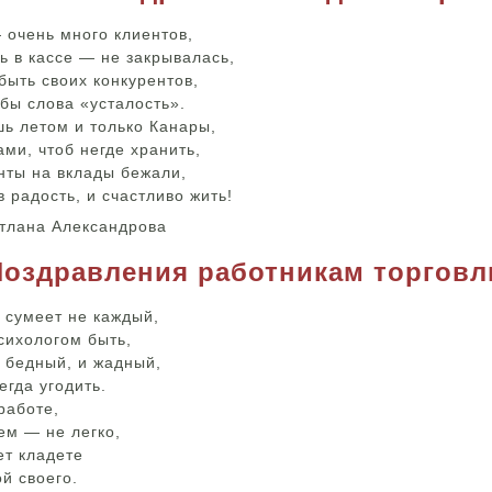
 очень много клиентов,
ь в кассе — не закрывалась,
быть своих конкурентов,
 бы слова «усталость».
шь летом и только Канары,
ми, чтоб негде хранить,
нты на вклады бежали,
 радость, и счастливо жить!
етлана Александрова
Поздравления работникам торговл
 сумеет не каждый,
сихологом быть,
 бедный, и жадный,
егда угодить.
работе,
ем — не легко,
ет кладете
й своего.