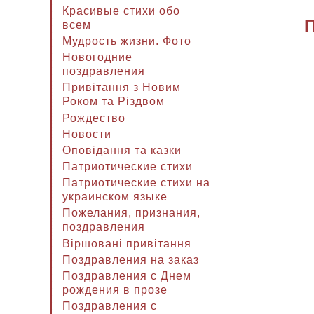
Красивые стихи обо
всем
Мудрость жизни. Фото
Новогодние
поздравления
Привітання з Новим
Роком та Різдвом
Рождество
Новости
Оповідання та казки
Патриотические стихи
Патриотические стихи на
украинском языке
Пожелания, признания,
поздравления
Віршовані привітання
Поздравления на заказ
Поздравления с Днем
рождения в прозе
Поздравления с