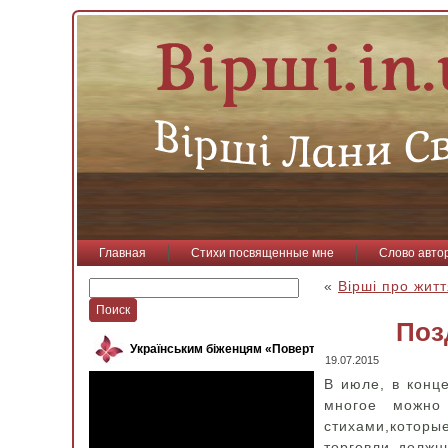
Главная
Стихи посвященные мне
Слово авто
«
Вірші про жит
Поз
Українським біженцям «Повертайся, пташко»
19.07.2015
В июле, в конц
многое можно
стихами,которы
торговли должн