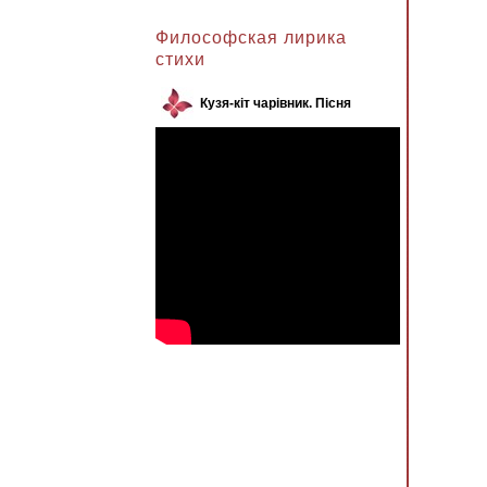
Анжела к записи
Философская лирика
стихи
Кузя-кіт чарівник. Пісня