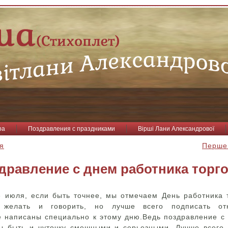
ра
Поздравления с праздниками
Вірші Лани Александрової
тя
Перше 
дравление с днем работника торг
е июля, если быть точнее, мы отмечаем День работника 
 желать и говорить, но лучше всего подписать от
е написаны специально к этому дню.Ведь поздравление с
ы быть и чуточку смешными и серьезными. Лучше всего 